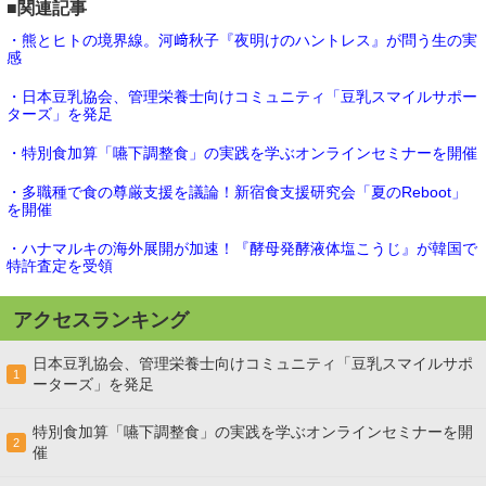
■関連記事
・熊とヒトの境界線。河﨑秋子『夜明けのハントレス』が問う生の実
感
・日本豆乳協会、管理栄養士向けコミュニティ「豆乳スマイルサポー
ターズ」を発足
・特別食加算「嚥下調整食」の実践を学ぶオンラインセミナーを開催
・多職種で食の尊厳支援を議論！新宿食支援研究会「夏のReboot」
を開催
・ハナマルキの海外展開が加速！『酵母発酵液体塩こうじ』が韓国で
特許査定を受領
アクセスランキング
日本豆乳協会、管理栄養士向けコミュニティ「豆乳スマイルサポ
1
ーターズ」を発足
特別食加算「嚥下調整食」の実践を学ぶオンラインセミナーを開
2
催