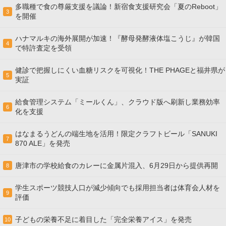
多職種で食の尊厳支援を議論！新宿食支援研究会「夏のReboot」
3
を開催
ハナマルキの海外展開が加速！『酵母発酵液体塩こうじ』が韓国
4
で特許査定を受領
健診で把握しにくい血糖リスクを可視化！THE PHAGEと福井県が
5
実証
給食管理システム「ミールくん」、クラウド版へ刷新し業務効率
6
化を支援
はなまるうどんの端生地を活用！限定クラフトビール「SANUKI
7
870 ALE」を発売
唐津市の学校給食のカレーに金属片混入、6月29日から提供再開
8
学生スポーツ競技人口が減少傾向でも採用担当者は体育会人材を
9
評価
子どもの栄養不足に着目した「完全栄養アイス」を発売
10