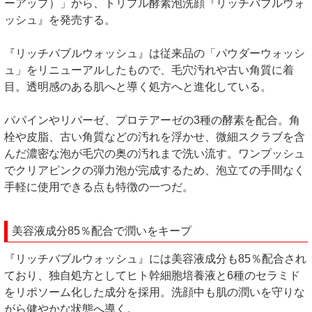
ーアップ）」から、トリプル酵素泡洗顔『リッチバブルウォ
ッシュ』を発売する。
『リッチバブルウォッシュ』は従来品の「パウダーウォッシ
ュ」をリニューアルしたもので、毛穴汚れや古い角質に着
目。透明感のある肌へと導く処方へと進化している。
パパインやリパーゼ、プロテアーゼの3種の酵素を配合。角
栓や皮脂、古い角質などの汚れを浮かせ、微細スクラブを含
んだ濃密な泡が毛穴の奥の汚れまで洗い流す。ワンプッシュ
でクリアピンクの弾力泡が完成するため、泡立ての手間なく
手軽に使用できる点も特徴の一つだ。
美容液成分85％配合で潤いをキープ
『リッチバブルウォッシュ』には美容液成分も85％配合され
ており、独自処方としてヒト幹細胞培養液と6種のセラミド
をリポソーム化した成分を採用。洗顔中も肌の潤いを守りな
がら健やかな状態へ導く。