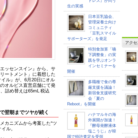
トレス』が問う
生の実感
日本豆乳協会、
管理栄養士向け
コミュニティ
「豆乳スマイル
サポーターズ」を発足
アクセ
特別食加算「嚥
下調整食」の実
践を学ぶオンラ
インセミナーを
エッセンスイン』から、サ
開催
リートメント」に着想した
イル』が、6月20日にオル
多職種で食の尊
のオルビス直営店舗にて発
厳支援を議論！
円、詰め替えは65mL 税込
新宿食支援研究
会「夏の
Reboot」を開催
合で翌朝までツヤが続く
ハナマルキの海
外展開が加速！
メカニズムから考案した“ツ
『酵母発酵液体
オイル。
塩こうじ』が韓
国で特許査定を受領