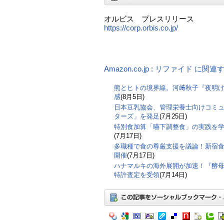
オルビス プレスリリース
https://corp.orbis.co.jp/
Amazon.co.jp : リファイド に関
熊とヒトの境界線。河﨑秋子『夜明
感
(8月5日)
日本豆乳協会、管理栄養士向けコミ
ターズ」を発足
(7月25日)
特別食加算「嚥下調整食」の実践を
(7月17日)
多職種で食の尊厳支援を議論！新宿食支
開催
(7月17日)
ハナマルキの海外展開が加速！『酵
特許査定を受領
(7月14日)