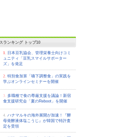
スランキング トップ10
1.
日本豆乳協会、管理栄養士向けコミ
ュニティ「豆乳スマイルサポーター
ズ」を発足
2.
特別食加算「嚥下調整食」の実践を
学ぶオンラインセミナーを開催
3.
多職種で食の尊厳支援を議論！新宿
食支援研究会「夏のReboot」を開催
4.
ハナマルキの海外展開が加速！『酵
母発酵液体塩こうじ』が韓国で特許査
定を受領