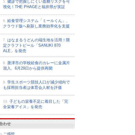
5.
健診で把握しにくい血糖リスクを可
視化！THE PHAGEと福井県が実証
6.
給食管理システム「ミールくん」、
クラウド版へ刷新し業務効率化を支援
7.
はなまるうどんの端生地を活用！限
定クラフトビール「SANUKI 870
ALE」を発売
8.
唐津市の学校給食のカレーに金属片
混入、6月29日から提供再開
9.
学生スポーツ競技人口が減少傾向で
も採用担当者は体育会人材を評価
10.
子どもの栄養不足に着目した「完
全栄養アイス」を発売
合わせ
・ご感想