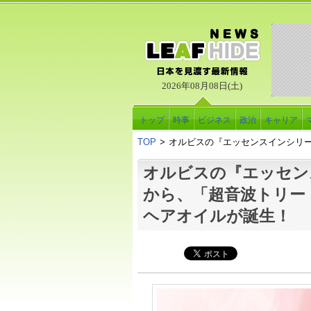
2026年08月08日(土)
トップ
時事
ビジネス
政治
キャリア
TOP
>
オルビスの『エッセンスインシリ
オルビスの『エッセン
から、「超音波トリー
ヘアオイルが誕生！