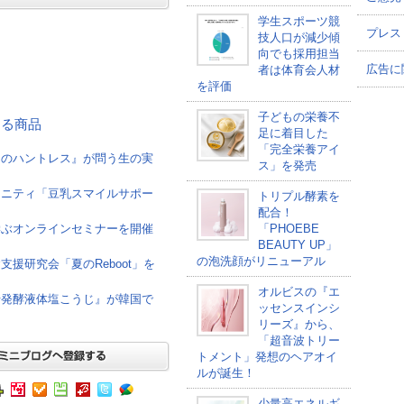
学生スポーツ競
プレス
技人口が減少傾
向でも採用担当
広告に
者は体育会人材
を評価
子どもの栄養不
連する商品
足に着目した
「完全栄養アイ
けのハントレス』が問う生の実
ス」を発売
ュニティ「豆乳スマイルサポー
トリプル酵素を
配合！
学ぶオンラインセミナーを開催
「PHOEBE
BEAUTY UP」
の泡洗顔がリニューアル
援研究会「夏のReboot」を
オルビスの『エ
母発酵液体塩こうじ』が韓国で
ッセンスインシ
リーズ』から、
「超音波トリー
トメント」発想のヘアオイ
ルが誕生！
少量高エネルギ