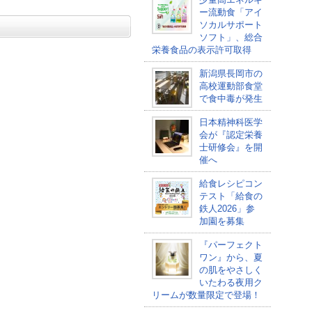
ー流動食「アイ
ソカルサポート
ソフト」、総合
栄養食品の表示許可取得
新潟県長岡市の
高校運動部食堂
で食中毒が発生
日本精神科医学
会が『認定栄養
士研修会』を開
催へ
給食レシピコン
テスト「給食の
鉄人2026」参
加園を募集
『パーフェクト
ワン』から、夏
の肌をやさしく
いたわる夜用ク
リームが数量限定で登場！