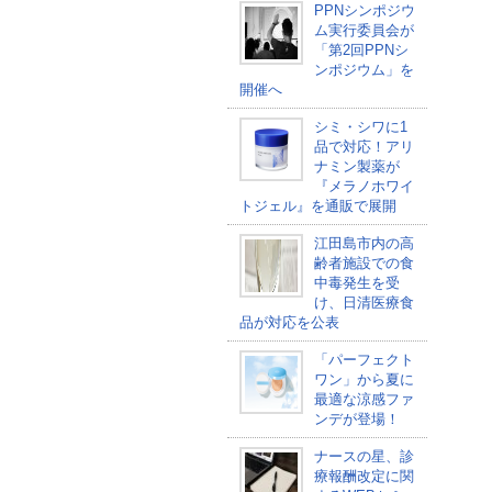
PPNシンポジウ
ム実行委員会が
「第2回PPNシ
ンポジウム」を
開催へ
シミ・シワに1
品で対応！アリ
ナミン製薬が
『メラノホワイ
トジェル』を通販で展開
江田島市内の高
齢者施設での食
中毒発生を受
け、日清医療食
品が対応を公表
「パーフェクト
ワン」から夏に
最適な涼感ファ
ンデが登場！
ナースの星、診
療報酬改定に関