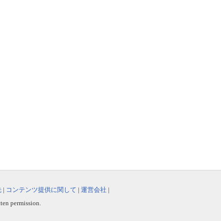
先
|
コンテンツ提供に関して
|
運営会社
|
tten permission.