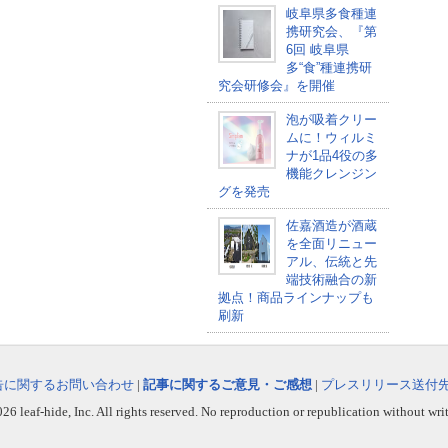
岐阜県多食種連
携研究会、『第
6回 岐阜県
多“食”種連携研
究会研修会』を開催
泡が吸着クリー
ムに！ウィルミ
ナが1品4役の多
機能クレンジン
グを発売
佐嘉酒造が酒蔵
を全面リニュー
アル、伝統と先
端技術融合の新
拠点！商品ラインナップも
刷新
告に関するお問い合わせ
|
記事に関するご意見・ご感想
|
プレスリリース送付
6 leaf-hide, Inc. All rights reserved. No reproduction or republication without wri