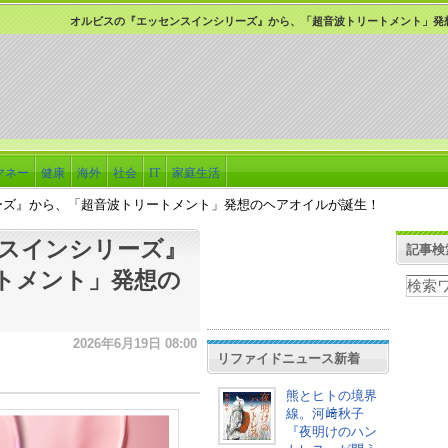
オルビスの『エッセンスインシリーズ』から、「超音波トリートメント」発
マネー
健康
海外
社会
IT
家庭生活
ーズ』から、「超音波トリートメント」発想のヘアオイルが誕生！
スインシリーズ』
記事検
トメント」発想の
2026年6月19日 08:00
リファイドニュース新着
熊とヒトの境界
線。河﨑秋子
『夜明けのハン