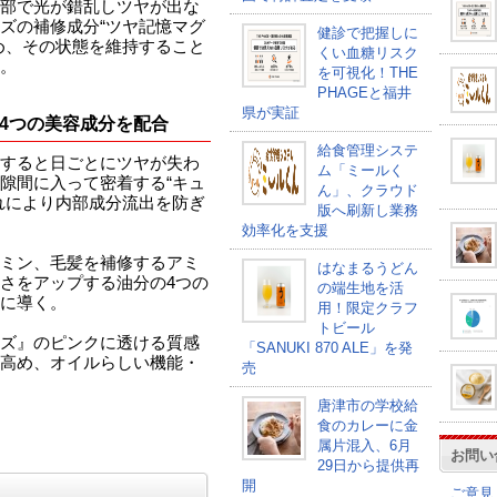
部で光が錯乱しツヤが出な
ズの補修成分“ツヤ記憶マグ
健診で把握しに
め、その状態を維持すること
くい血糖リスク
。
を可視化！THE
PHAGEと福井
県が実証
と4つの美容成分を配合
給食管理システ
すると日ごとにツヤが失わ
ム「ミールく
隙間に入って密着する“キュ
ん」、クラウド
れにより内部成分流出を防ぎ
版へ刷新し業務
効率化を支援
ミン、毛髪を補修するアミ
はなまるうどん
さをアップする油分の4つの
の端生地を活
に導く。
用！限定クラフ
トビール
ズ』のピンクに透ける質感
「SANUKI 870 ALE」を発
高め、オイルらしい機能・
売
唐津市の学校給
食のカレーに金
属片混入、6月
お問い
29日から提供再
開
ご意見