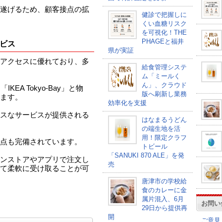
遂げるため、顧客接点の拡
健診で把握しに
くい血糖リスク
を可視化！THE
PHAGEと福井
ビス
県が実証
アクセスに優れており、多
給食管理システ
ム「ミールく
ん」、クラウド
EA Tokyo-Bay」と物
版へ刷新し業務
ます。
効率化を支援
スなサービスが提供される
はなまるうどん
の端生地を活
用！限定クラフ
点も完備されています。
トビール
「SANUKI 870 ALE」を発
ンストアやアプリで注文し
売
て柔軟に受け取ることが可
唐津市の学校給
食のカレーに金
属片混入、6月
お問い
29日から提供再
開
ご意見