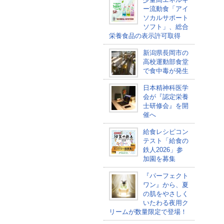
ー流動食「アイ
ソカルサポート
ソフト」、総合
栄養食品の表示許可取得
新潟県長岡市の
高校運動部食堂
で食中毒が発生
日本精神科医学
会が『認定栄養
士研修会』を開
催へ
給食レシピコン
テスト「給食の
鉄人2026」参
加園を募集
『パーフェクト
ワン』から、夏
の肌をやさしく
いたわる夜用ク
リームが数量限定で登場！