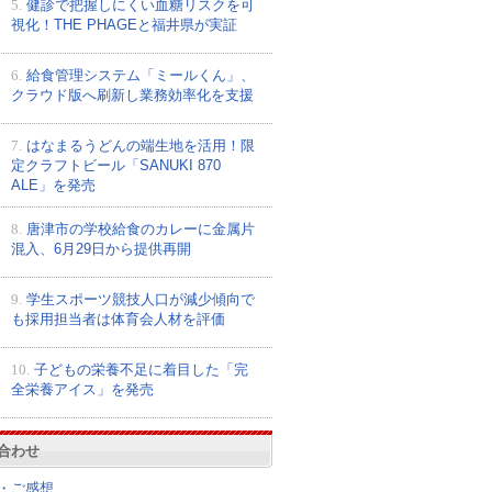
5.
健診で把握しにくい血糖リスクを可
視化！THE PHAGEと福井県が実証
6.
給食管理システム「ミールくん」、
クラウド版へ刷新し業務効率化を支援
7.
はなまるうどんの端生地を活用！限
定クラフトビール「SANUKI 870
ALE」を発売
8.
唐津市の学校給食のカレーに金属片
混入、6月29日から提供再開
9.
学生スポーツ競技人口が減少傾向で
も採用担当者は体育会人材を評価
10.
子どもの栄養不足に着目した「完
全栄養アイス」を発売
合わせ
・ご感想