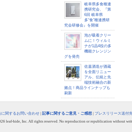
岐阜県多食種連
携研究会、『第
6回 岐阜県
多“食”種連携研
究会研修会』を開催
泡が吸着クリー
ムに！ウィルミ
ナが1品4役の多
機能クレンジン
グを発売
佐嘉酒造が酒蔵
を全面リニュー
アル、伝統と先
端技術融合の新
拠点！商品ラインナップも
刷新
告に関するお問い合わせ
|
記事に関するご意見・ご感想
|
プレスリリース送付
6 leaf-hide, Inc. All rights reserved. No reproduction or republication without wri