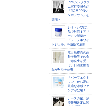
PPNシンポジウ
ム実行委員会が
「第2回PPNシ
ンポジウム」を
開催へ
シミ・シワに1
品で対応！アリ
ナミン製薬が
『メラノホワイ
トジェル』を通販で展開
江田島市内の高
齢者施設での食
中毒発生を受
け、日清医療食
品が対応を公表
「パーフェクト
ワン」から夏に
最適な涼感ファ
ンデが登場！
ナースの星、診
療報酬改定に関