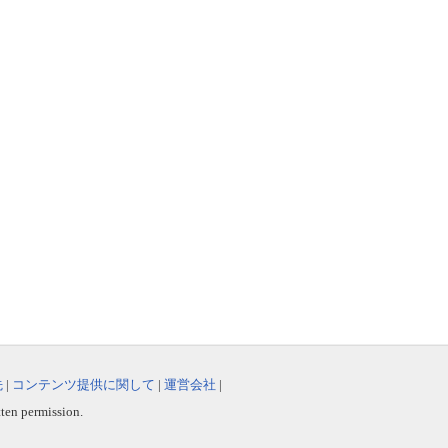
先
|
コンテンツ提供に関して
|
運営会社
|
tten permission.