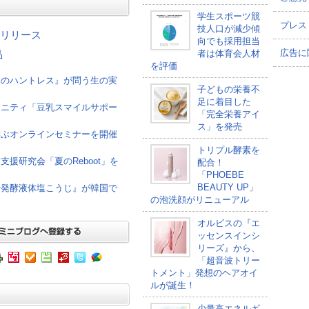
学生スポーツ競
プレス
技人口が減少傾
リリース
向でも採用担当
広告に
者は体育会人材
品
を評価
けのハントレス』が問う生の実
子どもの栄養不
足に着目した
ュニティ「豆乳スマイルサポー
「完全栄養アイ
ス」を発売
学ぶオンラインセミナーを開催
トリプル酵素を
援研究会「夏のReboot」を
配合！
「PHOEBE
BEAUTY UP」
母発酵液体塩こうじ』が韓国で
の泡洗顔がリニューアル
オルビスの『エ
ッセンスインシ
リーズ』から、
「超音波トリー
トメント」発想のヘアオイ
ルが誕生！
少量高エネルギ