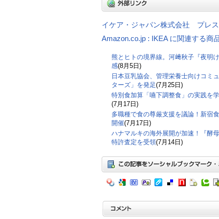
イケア・ジャパン株式会社 プレス
Amazon.co.jp : IKEA に関連する商
熊とヒトの境界線。河﨑秋子『夜明
感
(8月5日)
日本豆乳協会、管理栄養士向けコミ
ターズ」を発足
(7月25日)
特別食加算「嚥下調整食」の実践を
(7月17日)
多職種で食の尊厳支援を議論！新宿食支
開催
(7月17日)
ハナマルキの海外展開が加速！『酵
特許査定を受領
(7月14日)