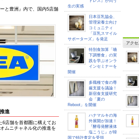
トレス』が問う
生の実感
ーと豊洲』内で、国内5店舗
日本豆乳協会、
管理栄養士向け
コミュニティ
「豆乳スマイル
サポーターズ」を発足
アクセ
特別食加算「嚥
下調整食」の実
践を学ぶオンラ
インセミナーを
開催
多職種で食の尊
厳支援を議論！
新宿食支援研究
会「夏の
Reboot」を開催
推進
ハナマルキの海
外展開が加速！
した6店舗を首都圏に構えてお
『酵母発酵液体
オムニチャネル化の推進を
塩こうじ』が韓
国で特許査定を受領