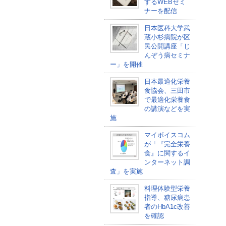
するWEBセミ
ナーを配信
日本医科大学武
蔵小杉病院が区
民公開講座「じ
んぞう病セミナ
ー」を開催
日本最適化栄養
食協会、三田市
で最適化栄養食
の講演などを実
施
マイボイスコム
が「『完全栄養
食』に関するイ
ンターネット調
査」を実施
料理体験型栄養
指導、糖尿病患
者のHbA1c改善
を確認