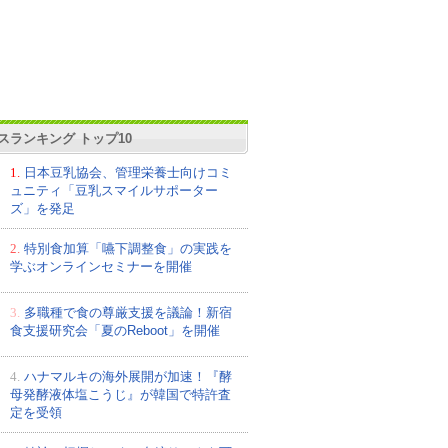
スランキング トップ10
1.
日本豆乳協会、管理栄養士向けコミ
ュニティ「豆乳スマイルサポーター
ズ」を発足
2.
特別食加算「嚥下調整食」の実践を
学ぶオンラインセミナーを開催
3.
多職種で食の尊厳支援を議論！新宿
食支援研究会「夏のReboot」を開催
4.
ハナマルキの海外展開が加速！『酵
母発酵液体塩こうじ』が韓国で特許査
定を受領