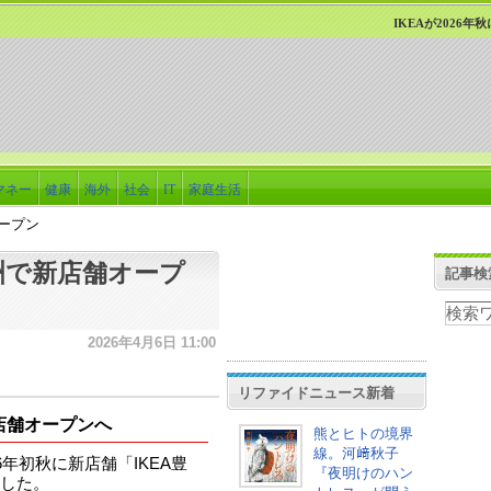
IKEAが2026
マネー
健康
海外
社会
IT
家庭生活
オープン
豊洲で新店舗オープ
記事検
2026年4月6日 11:00
リファイドニュース新着
店舗オープンへ
熊とヒトの境界
線。河﨑秋子
年初秋に新店舗「IKEA豊
『夜明けのハン
した。