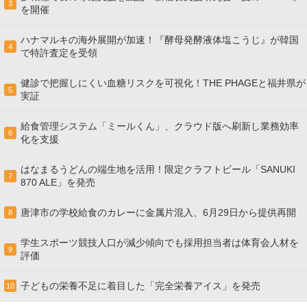
3
を開催
ハナマルキの海外展開が加速！『酵母発酵液体塩こうじ』が韓国
4
で特許査定を受領
健診で把握しにくい血糖リスクを可視化！THE PHAGEと福井県が
5
実証
給食管理システム「ミールくん」、クラウド版へ刷新し業務効率
6
化を支援
はなまるうどんの端生地を活用！限定クラフトビール「SANUKI
7
870 ALE」を発売
唐津市の学校給食のカレーに金属片混入、6月29日から提供再開
8
学生スポーツ競技人口が減少傾向でも採用担当者は体育会人材を
9
評価
子どもの栄養不足に着目した「完全栄養アイス」を発売
10