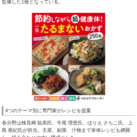
監修した1冊となっている。
4つのテーマ別に専門家がレシピを提案
各分野は検見﨑 聡美氏、牛尾 理恵氏、ほりえ さちこ氏、上
島 亜紀氏が担当。主菜、副菜、汁物まで単体レシピも網羅