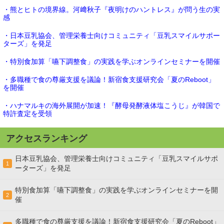
・熊とヒトの境界線。河﨑秋子『夜明けのハントレス』が問う生の実
感
・日本豆乳協会、管理栄養士向けコミュニティ「豆乳スマイルサポー
ターズ」を発足
・特別食加算「嚥下調整食」の実践を学ぶオンラインセミナーを開催
・多職種で食の尊厳支援を議論！新宿食支援研究会「夏のReboot」
を開催
・ハナマルキの海外展開が加速！『酵母発酵液体塩こうじ』が韓国で
特許査定を受領
アクセスランキング
日本豆乳協会、管理栄養士向けコミュニティ「豆乳スマイルサポ
1
ーターズ」を発足
特別食加算「嚥下調整食」の実践を学ぶオンラインセミナーを開
2
催
多職種で食の尊厳支援を議論！新宿食支援研究会「夏のReboot」