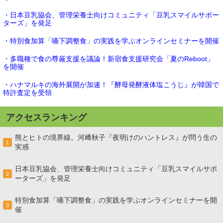
・日本豆乳協会、管理栄養士向けコミュニティ「豆乳スマイルサポー
ターズ」を発足
・特別食加算「嚥下調整食」の実践を学ぶオンラインセミナーを開催
・多職種で食の尊厳支援を議論！新宿食支援研究会「夏のReboot」
を開催
・ハナマルキの海外展開が加速！『酵母発酵液体塩こうじ』が韓国で
特許査定を受領
アクセスランキング
熊とヒトの境界線。河﨑秋子『夜明けのハントレス』が問う生の
1
実感
日本豆乳協会、管理栄養士向けコミュニティ「豆乳スマイルサポ
2
ーターズ」を発足
特別食加算「嚥下調整食」の実践を学ぶオンラインセミナーを開
3
催