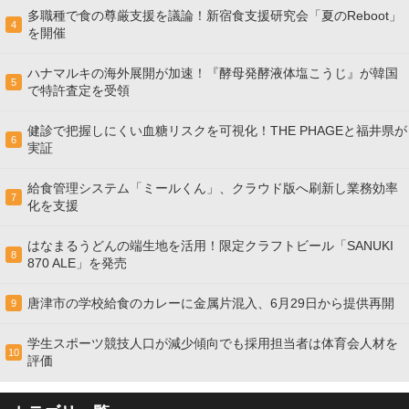
多職種で食の尊厳支援を議論！新宿食支援研究会「夏のReboot」
4
を開催
ハナマルキの海外展開が加速！『酵母発酵液体塩こうじ』が韓国
5
で特許査定を受領
健診で把握しにくい血糖リスクを可視化！THE PHAGEと福井県が
6
実証
給食管理システム「ミールくん」、クラウド版へ刷新し業務効率
7
化を支援
はなまるうどんの端生地を活用！限定クラフトビール「SANUKI
8
870 ALE」を発売
唐津市の学校給食のカレーに金属片混入、6月29日から提供再開
9
学生スポーツ競技人口が減少傾向でも採用担当者は体育会人材を
10
評価