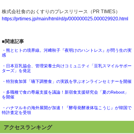
株式会社食のおくすりのプレスリリース（PR TIMES）
https://prtimes.jp/main/html/rd/p/000000025.000029920.html
■関連記事
・熊とヒトの境界線。河﨑秋子『夜明けのハントレス』が問う生の実
感
・日本豆乳協会、管理栄養士向けコミュニティ「豆乳スマイルサポー
ターズ」を発足
・特別食加算「嚥下調整食」の実践を学ぶオンラインセミナーを開催
・多職種で食の尊厳支援を議論！新宿食支援研究会「夏のReboot」
を開催
・ハナマルキの海外展開が加速！『酵母発酵液体塩こうじ』が韓国で
特許査定を受領
アクセスランキング