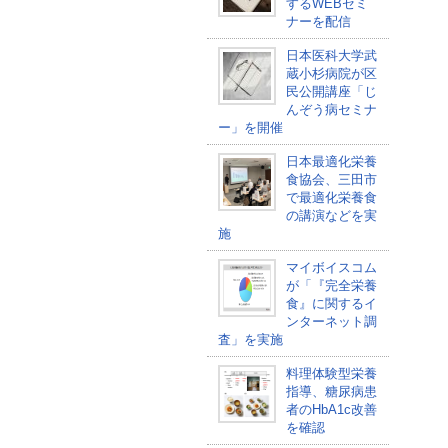
するWEBセミ
ナーを配信
日本医科大学武
蔵小杉病院が区
民公開講座「じ
んぞう病セミナ
ー」を開催
日本最適化栄養
食協会、三田市
で最適化栄養食
の講演などを実
施
マイボイスコム
が「『完全栄養
食』に関するイ
ンターネット調
査」を実施
料理体験型栄養
指導、糖尿病患
者のHbA1c改善
を確認