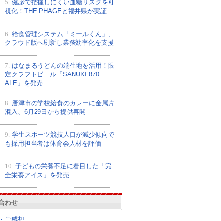
5.
健診で把握しにくい血糖リスクを可
視化！THE PHAGEと福井県が実証
6.
給食管理システム「ミールくん」、
クラウド版へ刷新し業務効率化を支援
7.
はなまるうどんの端生地を活用！限
定クラフトビール「SANUKI 870
ALE」を発売
8.
唐津市の学校給食のカレーに金属片
混入、6月29日から提供再開
9.
学生スポーツ競技人口が減少傾向で
も採用担当者は体育会人材を評価
10.
子どもの栄養不足に着目した「完
全栄養アイス」を発売
合わせ
・ご感想