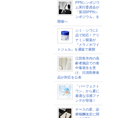
PPNシンポジウ
ム実行委員会が
「第2回PPNシ
ンポジウム」を
開催へ
シミ・シワに1
品で対応！アリ
ナミン製薬が
『メラノホワイ
トジェル』を通販で展開
江田島市内の高
齢者施設での食
中毒発生を受
け、日清医療食
品が対応を公表
「パーフェクト
ワン」から夏に
最適な涼感ファ
ンデが登場！
ナースの星、診
療報酬改定に関