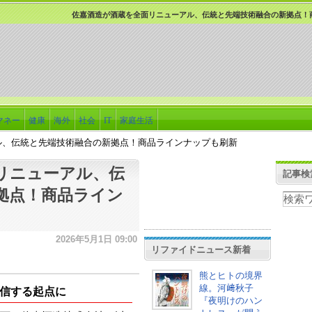
佐嘉酒造が酒蔵を全面リニューアル、伝統と先端技術融合の新拠点！
マネー
健康
海外
社会
IT
家庭生活
ル、伝統と先端技術融合の新拠点！商品ラインナップも刷新
リニューアル、伝
記事検
拠点！商品ライン
2026年5月1日 09:00
リファイドニュース新着
熊とヒトの境界
線。河﨑秋子
信する起点に
『夜明けのハン