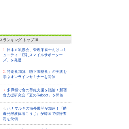
スランキング トップ10
1.
日本豆乳協会、管理栄養士向けコミ
ュニティ「豆乳スマイルサポーター
ズ」を発足
2.
特別食加算「嚥下調整食」の実践を
学ぶオンラインセミナーを開催
3.
多職種で食の尊厳支援を議論！新宿
食支援研究会「夏のReboot」を開催
4.
ハナマルキの海外展開が加速！『酵
母発酵液体塩こうじ』が韓国で特許査
定を受領