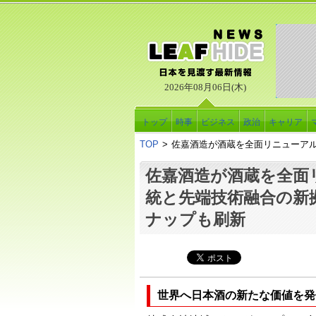
2026年08月06日(木)
トップ
時事
ビジネス
政治
キャリア
TOP
>
佐嘉酒造が酒蔵を全面リニューア
佐嘉酒造が酒蔵を全面
統と先端技術融合の新
ナップも刷新
世界へ日本酒の新たな価値を発