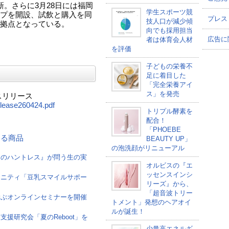
を刷新。さらに3月28日には福岡
学生スポーツ競
プを開設、試飲と購入を同
プレス
技人口が減少傾
拠点となっている。
向でも採用担当
広告に
者は体育会人材
を評価
子どもの栄養不
足に着目した
「完全栄養アイ
ス」を発売
スリリース
elease260424.pdf
トリプル酵素を
配合！
「PHOEBE
連する商品
BEAUTY UP」
の泡洗顔がリニューアル
けのハントレス』が問う生の実
オルビスの『エ
ッセンスインシ
ュニティ「豆乳スマイルサポー
リーズ』から、
「超音波トリー
学ぶオンラインセミナーを開催
トメント」発想のヘアオイ
ルが誕生！
援研究会「夏のReboot」を
少量高エネルギ