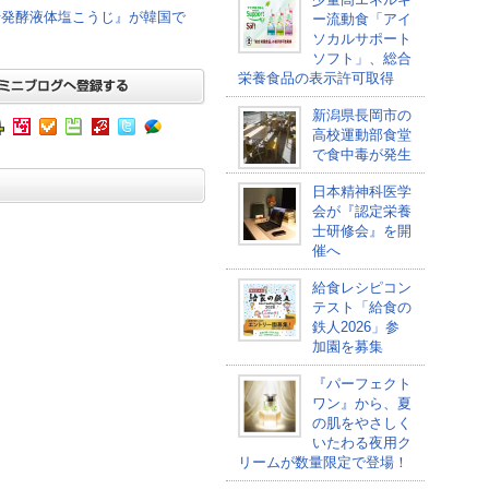
母発酵液体塩こうじ』が韓国で
ー流動食「アイ
ソカルサポート
ソフト」、総合
栄養食品の表示許可取得
新潟県長岡市の
高校運動部食堂
で食中毒が発生
日本精神科医学
会が『認定栄養
士研修会』を開
催へ
給食レシピコン
テスト「給食の
鉄人2026」参
加園を募集
『パーフェクト
ワン』から、夏
の肌をやさしく
いたわる夜用ク
リームが数量限定で登場！