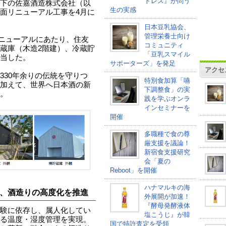
トレス』が問う
下の佐嘉酒造株式会社（以
生の実感
面リニューアル工事を4月に
。
日本豆乳協会、
管理栄養士向け
のリニューアルにあたり、住友
コミュニティ
蔵庫（木造2階建）、冷蔵貯
「豆乳スマイル
当した。
サポーターズ」を発足
アクセ
330年余りの伝統を守りつ
特別食加算「嚥
加えて、世界へ日本酒の新
下調整食」の実
。
践を学ぶオンラ
インセミナーを
開催
多職種で食の尊
厳支援を議論！
新宿食支援研究
会「夏の
Reboot」を開催
ハナマルキの海
、酒造りの高度化を推進
外展開が加速！
『酵母発酵液体
験に依存し、属人化してい
塩こうじ』が韓
る温度・湿度管理を実現。
国で特許査定を受領