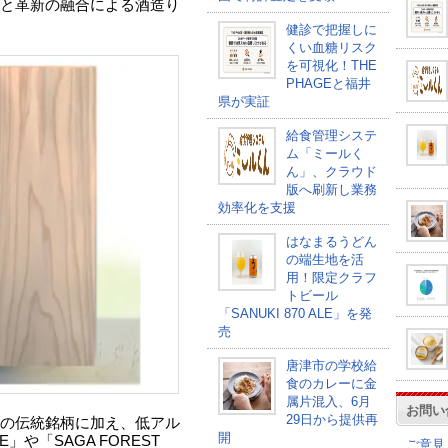
と革新の融合による酒造り
健診で把握しに
くい血糖リスク
を可視化！THE
PHAGEと福井
県が実証
給食管理システ
ム「ミールく
ん」、クラウド
版へ刷新し業務
効率化を支援
はなまるうどん
の端生地を活
用！限定クラフ
トビール
「SANUKI 870 ALE」を発
売
唐津市の学校給
食のカレーに金
属片混入、6月
お問い
29日から提供再
の伝統銘柄に加え、低アル
開
」や「SAGA FOREST
ご意見