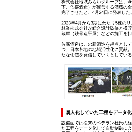
株式会社地域みらいグループは、傘
下、佐嘉酒造）が運営する酒蔵の全
完了させたと、4月24日に発表した
2023年4月から3期にわたり5棟
林業株式会社が総合設計監修と樽貯
蔵庫（鉄骨造平屋）などの施工を担
佐嘉酒造はこの新酒造を起点として
つ、日本各地の地域活性化に貢献。
たな価値を発信していくとしている
属人化していた工程をデータ化
設備面では従来のベテラン杜氏の経
た工程をデータ化して自動制御によ