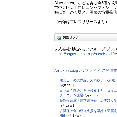
Bitter green」などを含む全5種
市中央区大手門にコンセプトショッ
時に楽しめる場と、酒蔵の情報発信
（画像はプレスリリースより）
株式会社地域みらいグループ プレ
https://sagashuzo.co.jp/assets/pdf/r
Amazon.co.jp : リファイド に関
熊とヒトの境界線。河﨑秋子『夜明
感
(8月5日)
日本豆乳協会、管理栄養士向けコミ
ターズ」を発足
(7月25日)
特別食加算「嚥下調整食」の実践を
(7月17日)
多職種で食の尊厳支援を議論！新宿食支
開催
(7月17日)