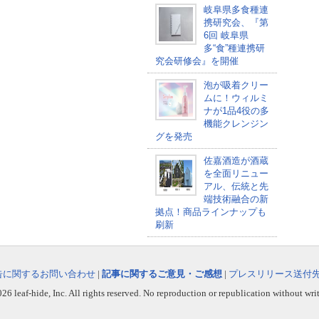
岐阜県多食種連
携研究会、『第
6回 岐阜県
多“食”種連携研
究会研修会』を開催
泡が吸着クリー
ムに！ウィルミ
ナが1品4役の多
機能クレンジン
グを発売
佐嘉酒造が酒蔵
を全面リニュー
アル、伝統と先
端技術融合の新
拠点！商品ラインナップも
刷新
告に関するお問い合わせ
|
記事に関するご意見・ご感想
|
プレスリリース送付
6 leaf-hide, Inc. All rights reserved. No reproduction or republication without wri