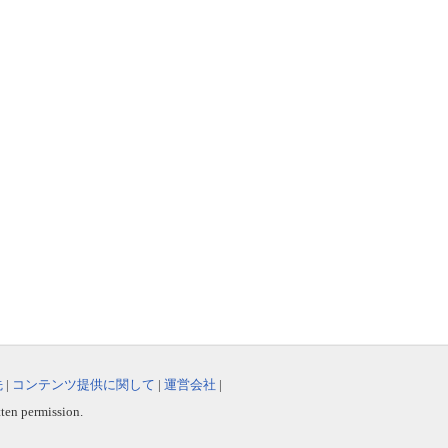
先
|
コンテンツ提供に関して
|
運営会社
|
tten permission.