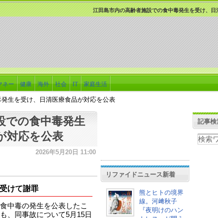
江田島市内の高齢者施設での食中毒発生を受け、日
マネー
健康
海外
社会
IT
家庭生活
毒発生を受け、日清医療食品が対応を公表
設での食中毒発生
記事検
が対応を公表
2026年5月20日 11:00
リファイドニュース新着
受けて謝罪
熊とヒトの境界
線。河﨑秋子
食中毒の発生を公表したこ
『夜明けのハン
も、同事故について5月15日