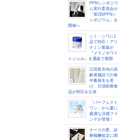
PPNシンポジウ
ム実行委員会が
「第2回PPNシ
ンポジウム」を
開催へ
シミ・シワに1
品で対応！アリ
ナミン製薬が
『メラノホワイ
トジェル』を通販で展開
江田島市内の高
齢者施設での食
中毒発生を受
け、日清医療食
品が対応を公表
「パーフェクト
ワン」から夏に
最適な涼感ファ
ンデが登場！
ナースの星、診
療報酬改定に関