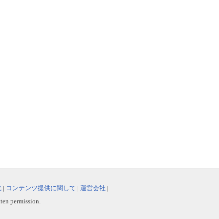
先
|
コンテンツ提供に関して
|
運営会社
|
tten permission.