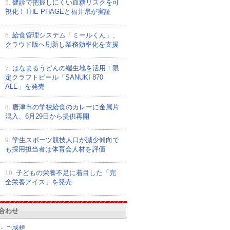
5.
健診で把握しにくい血糖リスクを可
視化！THE PHAGEと福井県が実証
6.
給食管理システム「ミールくん」、
クラウド版へ刷新し業務効率化を支援
7.
はなまるうどんの端生地を活用！限
定クラフトビール「SANUKI 870
ALE」を発売
8.
唐津市の学校給食のカレーに金属片
混入、6月29日から提供再開
9.
学生スポーツ競技人口が減少傾向で
も採用担当者は体育会人材を評価
10.
子どもの栄養不足に着目した「完
全栄養アイス」を発売
合わせ
・ご感想