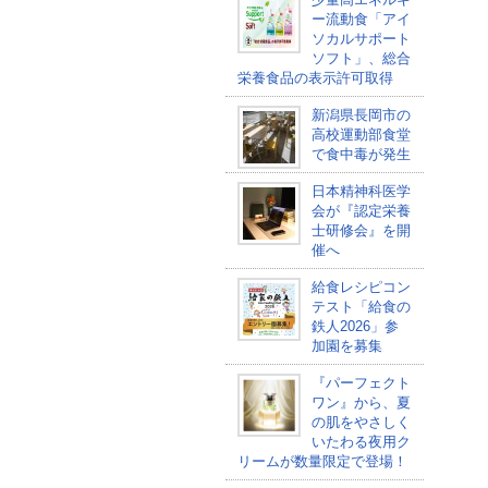
ー流動食「アイ
ソカルサポート
ソフト」、総合
栄養食品の表示許可取得
新潟県長岡市の
高校運動部食堂
で食中毒が発生
日本精神科医学
会が『認定栄養
士研修会』を開
催へ
給食レシピコン
テスト「給食の
鉄人2026」参
加園を募集
『パーフェクト
ワン』から、夏
の肌をやさしく
いたわる夜用ク
リームが数量限定で登場！