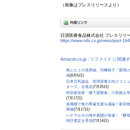
（画像はプレスリリースより）
日清医療食品株式会社 プレスリリ
https://www.nifs.co.jp/news/post-164
Amazon.co.jp : リファイド に関
熊とヒトの境界線。河﨑秋子『夜明
感
(8月5日)
日本豆乳協会、管理栄養士向けコミ
ターズ」を発足
(7月25日)
特別食加算「嚥下調整食」の実践を
(7月17日)
多職種で食の尊厳支援を議論！新宿食支
開催
(7月17日)
ハナマルキの海外展開が加速！『酵
特許査定を受領
(7月14日)