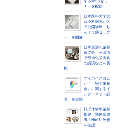
するWEBセミ
ナーを配信
日本医科大学武
蔵小杉病院が区
民公開講座「じ
んぞう病セミナ
ー」を開催
日本最適化栄養
食協会、三田市
で最適化栄養食
の講演などを実
施
マイボイスコム
が「『完全栄養
食』に関するイ
ンターネット調
査」を実施
料理体験型栄養
指導、糖尿病患
者のHbA1c改善
を確認