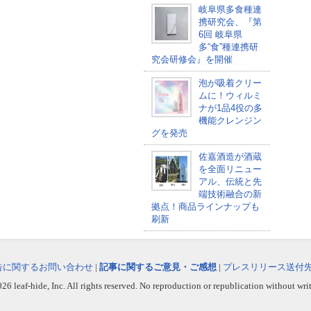
岐阜県多食種連
携研究会、『第
6回 岐阜県
多“食”種連携研
究会研修会』を開催
泡が吸着クリー
ムに！ウィルミ
ナが1品4役の多
機能クレンジン
グを発売
佐嘉酒造が酒蔵
を全面リニュー
アル、伝統と先
端技術融合の新
拠点！商品ラインナップも
刷新
告に関するお問い合わせ
|
記事に関するご意見・ご感想
|
プレスリリース送付
6 leaf-hide, Inc. All rights reserved. No reproduction or republication without wri