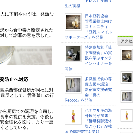
トレス』が問う
生の実感
3人に下痢やおう吐、発熱な
日本豆乳協会、
管理栄養士向け
コミュニティ
況から食中毒と断定された
「豆乳スマイル
対して謝罪の意を示した。
サポーターズ」を発足
アクセ
特別食加算「嚥
下調整食」の実
践を学ぶオンラ
インセミナーを
開催
多職種で食の尊
発防止へ対応
厳支援を議論！
新宿食支援研究
島県西部保健所が同社に対
会「夏の
条違反として、営業禁止の行
Reboot」を開催
ハナマルキの海
食から厨房での調理を自粛し、
外展開が加速！
食事の提供を実施。今後も
『酵母発酵液体
安全強化を図り、より一層
塩こうじ』が韓
くとしている。
国で特許査定を受領