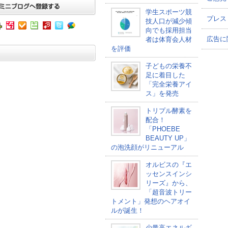
学生スポーツ競
プレス
技人口が減少傾
向でも採用担当
広告に
者は体育会人材
を評価
子どもの栄養不
足に着目した
「完全栄養アイ
ス」を発売
トリプル酵素を
配合！
「PHOEBE
BEAUTY UP」
の泡洗顔がリニューアル
オルビスの『エ
ッセンスインシ
リーズ』から、
「超音波トリー
トメント」発想のヘアオイ
ルが誕生！
少量高エネルギ