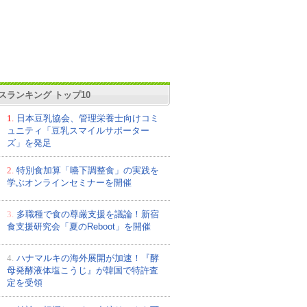
スランキング トップ10
1.
日本豆乳協会、管理栄養士向けコミ
ュニティ「豆乳スマイルサポーター
ズ」を発足
2.
特別食加算「嚥下調整食」の実践を
学ぶオンラインセミナーを開催
3.
多職種で食の尊厳支援を議論！新宿
食支援研究会「夏のReboot」を開催
4.
ハナマルキの海外展開が加速！『酵
母発酵液体塩こうじ』が韓国で特許査
定を受領