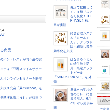
健診で把握しに
くい血糖リスク
を可視化！THE
PHAGEと福井
県が実証
ース
給食管理システ
80/
ム「ミールく
ん」、クラウド
版へ刷新し業務
連する商品
効率化を支援
けのハントレス』が問う生の実
はなまるうどん
の端生地を活
用！限定クラフ
ュニティ「豆乳スマイルサポー
トビール
「SANUKI 870 ALE」を発
学ぶオンラインセミナーを開催
売
援研究会「夏のReboot」を
唐津市の学校給
食のカレーに金
母発酵液体塩こうじ』が韓国で
属片混入、6月
お問い
29日から提供再
開
ご意見