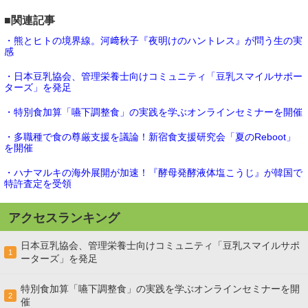
■関連記事
・熊とヒトの境界線。河﨑秋子『夜明けのハントレス』が問う生の実
感
・日本豆乳協会、管理栄養士向けコミュニティ「豆乳スマイルサポー
ターズ」を発足
・特別食加算「嚥下調整食」の実践を学ぶオンラインセミナーを開催
・多職種で食の尊厳支援を議論！新宿食支援研究会「夏のReboot」
を開催
・ハナマルキの海外展開が加速！『酵母発酵液体塩こうじ』が韓国で
特許査定を受領
アクセスランキング
日本豆乳協会、管理栄養士向けコミュニティ「豆乳スマイルサポ
1
ーターズ」を発足
特別食加算「嚥下調整食」の実践を学ぶオンラインセミナーを開
2
催