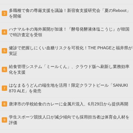
多職種で食の尊厳支援を議論！新宿食支援研究会「夏のReboot」
3
を開催
ハナマルキの海外展開が加速！『酵母発酵液体塩こうじ』が韓国
4
で特許査定を受領
健診で把握しにくい血糖リスクを可視化！THE PHAGEと福井県が
5
実証
給食管理システム「ミールくん」、クラウド版へ刷新し業務効率
6
化を支援
はなまるうどんの端生地を活用！限定クラフトビール「SANUKI
7
870 ALE」を発売
唐津市の学校給食のカレーに金属片混入、6月29日から提供再開
8
学生スポーツ競技人口が減少傾向でも採用担当者は体育会人材を
9
評価