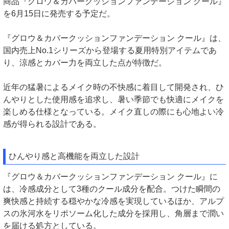
商品『グロウ＆カバークッションファンデーション クール』
を6月15日に発売する予定だ。
『グロウ＆カバークッションファンデーション クール』は、
国内売上No.1シリーズから登場する夏用特別アイテムであ
り、涼感とカバー力を両立した点が特徴だ。
近年の猛暑によるメイク時の不快感に着目して開発され、ひ
んやりとした使用感を追求し、暑い季節でも快適にメイクを
楽しめる仕様となっている。メイク直しの際にも心地よい冷
感が得られる設計である。
ひんやり感と高機能を両立した設計
『グロウ＆カバークッションファンデーション クール』に
は、冷感成分として3種のクール成分を配合。つけた瞬間の
爽快感と持続する穏やかな冷感を実現しているほか、アルプ
スの氷河水をリポソーム化した成分を採用し、角層まで潤い
を届ける処方としている。