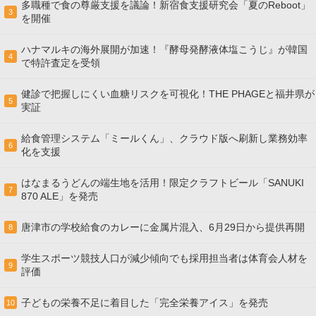
多職種で食の尊厳支援を議論！新宿食支援研究会「夏のReboot」
3
を開催
ハナマルキの海外展開が加速！『酵母発酵液体塩こうじ』が韓国
4
で特許査定を受領
健診で把握しにくい血糖リスクを可視化！THE PHAGEと福井県が
5
実証
給食管理システム「ミールくん」、クラウド版へ刷新し業務効率
6
化を支援
はなまるうどんの端生地を活用！限定クラフトビール「SANUKI
7
870 ALE」を発売
唐津市の学校給食のカレーに金属片混入、6月29日から提供再開
8
学生スポーツ競技人口が減少傾向でも採用担当者は体育会人材を
9
評価
子どもの栄養不足に着目した「完全栄養アイス」を発売
10