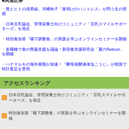
■関連記事
・熊とヒトの境界線。河﨑秋子『夜明けのハントレス』が問う生の実
感
・日本豆乳協会、管理栄養士向けコミュニティ「豆乳スマイルサポー
ターズ」を発足
・特別食加算「嚥下調整食」の実践を学ぶオンラインセミナーを開催
・多職種で食の尊厳支援を議論！新宿食支援研究会「夏のReboot」
を開催
・ハナマルキの海外展開が加速！『酵母発酵液体塩こうじ』が韓国で
特許査定を受領
アクセスランキング
日本豆乳協会、管理栄養士向けコミュニティ「豆乳スマイルサポ
1
ーターズ」を発足
特別食加算「嚥下調整食」の実践を学ぶオンラインセミナーを開
2
催