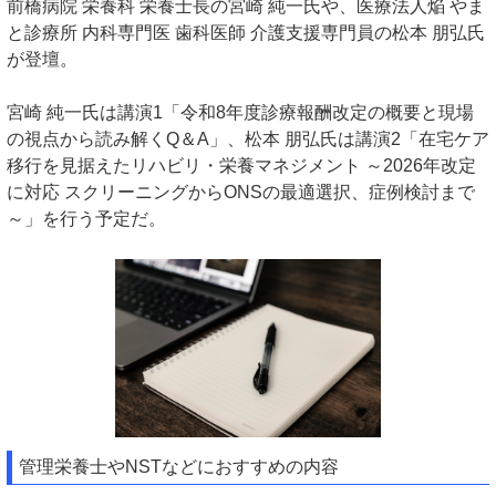
前橋病院 栄養科 栄養士長の宮崎 純一氏や、医療法人焔 やま
と診療所 内科専門医 歯科医師 介護支援専門員の松本 朋弘氏
が登壇。
宮崎 純一氏は講演1「令和8年度診療報酬改定の概要と現場
の視点から読み解くQ＆A」、松本 朋弘氏は講演2「在宅ケア
移行を見据えたリハビリ・栄養マネジメント ～2026年改定
に対応 スクリーニングからONSの最適選択、症例検討まで
～」を行う予定だ。
管理栄養士やNSTなどにおすすめの内容