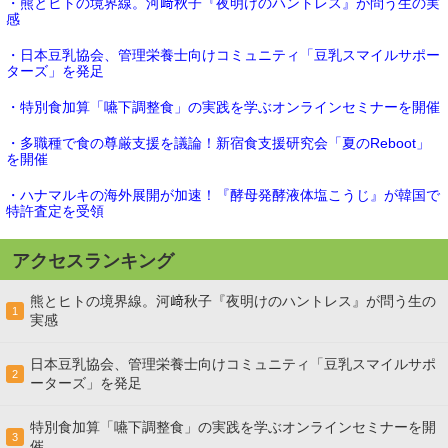
・熊とヒトの境界線。河﨑秋子『夜明けのハントレス』が問う生の実
感
・日本豆乳協会、管理栄養士向けコミュニティ「豆乳スマイルサポー
ターズ」を発足
・特別食加算「嚥下調整食」の実践を学ぶオンラインセミナーを開催
・多職種で食の尊厳支援を議論！新宿食支援研究会「夏のReboot」
を開催
・ハナマルキの海外展開が加速！『酵母発酵液体塩こうじ』が韓国で
特許査定を受領
アクセスランキング
熊とヒトの境界線。河﨑秋子『夜明けのハントレス』が問う生の
1
実感
日本豆乳協会、管理栄養士向けコミュニティ「豆乳スマイルサポ
2
ーターズ」を発足
特別食加算「嚥下調整食」の実践を学ぶオンラインセミナーを開
3
催