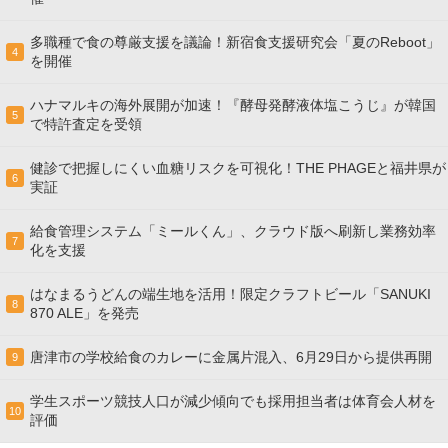
多職種で食の尊厳支援を議論！新宿食支援研究会「夏のReboot」
4
を開催
ハナマルキの海外展開が加速！『酵母発酵液体塩こうじ』が韓国
5
で特許査定を受領
健診で把握しにくい血糖リスクを可視化！THE PHAGEと福井県が
6
実証
給食管理システム「ミールくん」、クラウド版へ刷新し業務効率
7
化を支援
はなまるうどんの端生地を活用！限定クラフトビール「SANUKI
8
870 ALE」を発売
唐津市の学校給食のカレーに金属片混入、6月29日から提供再開
9
学生スポーツ競技人口が減少傾向でも採用担当者は体育会人材を
10
評価