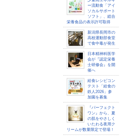
ー流動食「アイ
ソカルサポート
ソフト」、総合
栄養食品の表示許可取得
新潟県長岡市の
高校運動部食堂
で食中毒が発生
日本精神科医学
会が『認定栄養
士研修会』を開
催へ
給食レシピコン
テスト「給食の
鉄人2026」参
加園を募集
『パーフェクト
ワン』から、夏
の肌をやさしく
いたわる夜用ク
リームが数量限定で登場！