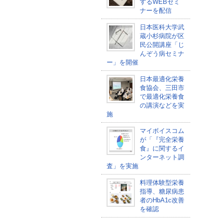
するWEBセミ
ナーを配信
日本医科大学武
蔵小杉病院が区
民公開講座「じ
んぞう病セミナ
ー」を開催
日本最適化栄養
食協会、三田市
で最適化栄養食
の講演などを実
施
マイボイスコム
が「『完全栄養
食』に関するイ
ンターネット調
査」を実施
料理体験型栄養
指導、糖尿病患
者のHbA1c改善
を確認