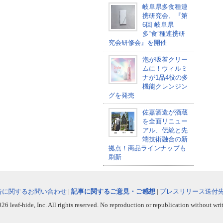
岐阜県多食種連
携研究会、『第
6回 岐阜県
多“食”種連携研
究会研修会』を開催
泡が吸着クリー
ムに！ウィルミ
ナが1品4役の多
機能クレンジン
グを発売
佐嘉酒造が酒蔵
を全面リニュー
アル、伝統と先
端技術融合の新
拠点！商品ラインナップも
刷新
告に関するお問い合わせ
|
記事に関するご意見・ご感想
|
プレスリリース送付
6 leaf-hide, Inc. All rights reserved. No reproduction or republication without wri