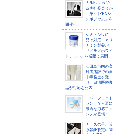
PPNシンポジウ
ム実行委員会が
「第2回PPNシ
ンポジウム」を
開催へ
シミ・シワに1
品で対応！アリ
ナミン製薬が
『メラノホワイ
トジェル』を通販で展開
江田島市内の高
齢者施設での食
中毒発生を受
け、日清医療食
品が対応を公表
「パーフェクト
ワン」から夏に
最適な涼感ファ
ンデが登場！
ナースの星、診
療報酬改定に関