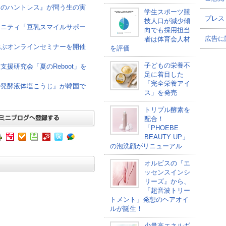
けのハントレス』が問う生の実
学生スポーツ競
プレス
技人口が減少傾
ュニティ「豆乳スマイルサポー
向でも採用担当
広告に
者は体育会人材
学ぶオンラインセミナーを開催
を評価
子どもの栄養不
援研究会「夏のReboot」を
足に着目した
「完全栄養アイ
母発酵液体塩こうじ』が韓国で
ス」を発売
トリプル酵素を
配合！
「PHOEBE
BEAUTY UP」
の泡洗顔がリニューアル
オルビスの『エ
ッセンスインシ
リーズ』から、
「超音波トリー
トメント」発想のヘアオイ
ルが誕生！
少量高エネルギ