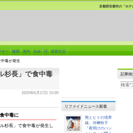
京都府京都市の「ホテ
マネー
健康
海外
社会
IT
家庭生活
食中毒が発生
ル杉長」で食中毒
記事検
2025年6月17日 15:00
リファイドニュース新着
食中毒に
熊とヒトの境界
線。河﨑秋子
ル杉長」で食中毒が発生し
『夜明けのハン