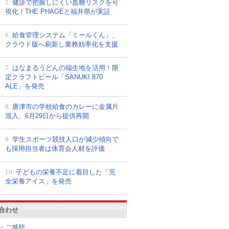
5.
健診で把握しにくい血糖リスクを可
視化！THE PHAGEと福井県が実証
6.
給食管理システム「ミールくん」、
クラウド版へ刷新し業務効率化を支援
7.
はなまるうどんの端生地を活用！限
定クラフトビール「SANUKI 870
ALE」を発売
8.
唐津市の学校給食のカレーに金属片
混入、6月29日から提供再開
9.
学生スポーツ競技人口が減少傾向で
も採用担当者は体育会人材を評価
10.
子どもの栄養不足に着目した「完
全栄養アイス」を発売
合わせ
・ご感想