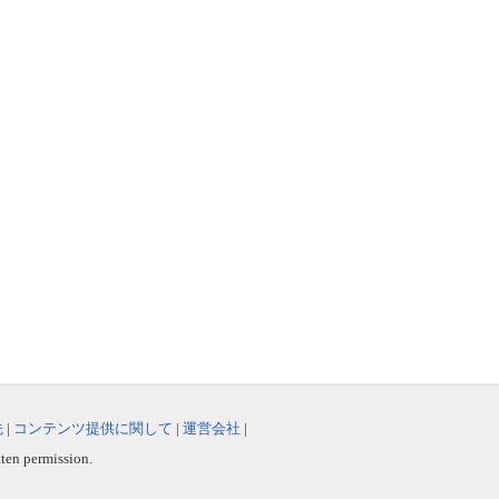
先
|
コンテンツ提供に関して
|
運営会社
|
tten permission.