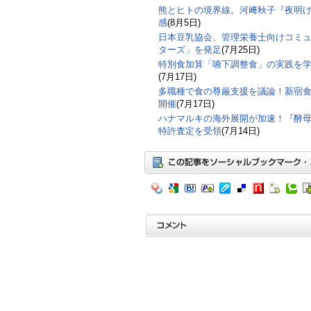
熊とヒトの境界線。河﨑秋子『夜明
感
(8月5日)
日本豆乳協会、管理栄養士向けコミ
ターズ」を発足
(7月25日)
特別食加算「嚥下調整食」の実践を
(7月17日)
多職種で食の尊厳支援を議論！新宿食支
開催
(7月17日)
ハナマルキの海外展開が加速！『酵
特許査定を受領
(7月14日)