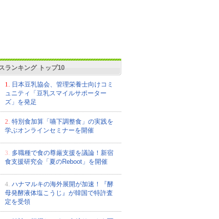
スランキング トップ10
1.
日本豆乳協会、管理栄養士向けコミ
ュニティ「豆乳スマイルサポーター
ズ」を発足
2.
特別食加算「嚥下調整食」の実践を
学ぶオンラインセミナーを開催
3.
多職種で食の尊厳支援を議論！新宿
食支援研究会「夏のReboot」を開催
4.
ハナマルキの海外展開が加速！『酵
母発酵液体塩こうじ』が韓国で特許査
定を受領