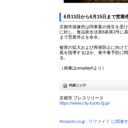
6月13日から6月15日まで営業
京都市保健所は同事案の発生を受け
に対し、食品衛生法第6条第3号に基づ
まで営業停止を命令。
被害の拡大および再発防止に向けて
底を指導するほか、食中毒予防に関
る。
（画像はunsplashより）
京都市 プレスリリース
https://www.city.kyoto.lg.jp/
Amazon.co.jp : リファイド に関