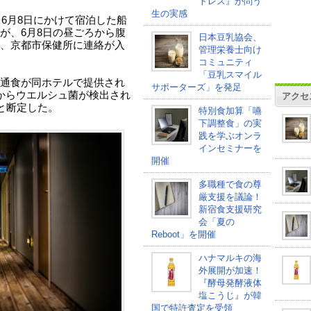
トレス』が問う
生の実感
ら6月8日にかけて宿泊した船
が、6月8日の昼ごろから腹
日本豆乳協会、
、京都市保健所に連絡が入
管理栄養士向け
コミュニティ
「豆乳スマイル
通食が同ホテルで提供され
サポーターズ」を発足
からウエルシュ菌が検出され
アクセ
と断定した。
特別食加算「嚥
下調整食」の実
践を学ぶオンラ
インセミナーを
開催
多職種で食の尊
厳支援を議論！
新宿食支援研究
会「夏の
Reboot」を開催
ハナマルキの海
外展開が加速！
『酵母発酵液体
塩こうじ』が韓
国で特許査定を受領