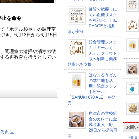
健診で把握しに
くい血糖リスク
停止を命令
を可視化！THE
PHAGEと福井
て「ホテル杉長」の調理室
県が実証
き、6月13日から6月15日
給食管理システ
ム「ミールく
、調理室の清掃や消毒の徹
ん」、クラウド
する再教育を行うとしてい
版へ刷新し業務
効率化を支援
はなまるうどん
の端生地を活
用！限定クラフ
トビール
「SANUKI 870 ALE」を発
売
唐津市の学校給
食のカレーに金
属片混入、6月
お問い
29日から提供再
連する商品
開
ご意見