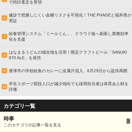
で特許査定を受領
健診で把握しにくい血糖リスクを可視化！THE PHAGEと福井県が
6
実証
給食管理システム「ミールくん」、クラウド版へ刷新し業務効率
7
化を支援
はなまるうどんの端生地を活用！限定クラフトビール「SANUKI
8
870 ALE」を発売
唐津市の学校給食のカレーに金属片混入、6月29日から提供再開
9
学生スポーツ競技人口が減少傾向でも採用担当者は体育会人材を
10
評価
カテゴリ一覧
時事
このカテゴリの記事一覧を見る