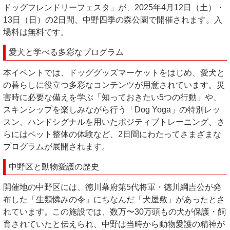
ドッグフレンドリーフェスタ」が、2025年4月12日（土）・
13日（日）の2日間、中野四季の森公園で開催されます。入
場料は無料です。
愛犬と学べる多彩なプログラム
本イベントでは、ドッググッズマーケットをはじめ、愛犬と
の暮らしに役立つ多彩なコンテンツが用意されています。災
害時に必要な備えを学ぶ「知っておきたい5つの行動」や、
スキンシップを楽しみながら行う「Dog Yoga」の特別レッ
スン、ハンドシグナルを用いたポジティブトレーニング、さ
らにはペット整体の体験など、2日間にわたってさまざまな
プログラムが展開されます。
中野区と動物愛護の歴史
開催地の中野区には、徳川幕府第5代将軍・徳川綱吉公が発
布した「生類憐みの令」にちなんだ「犬屋敷」があったとさ
れています。この施設では、数万〜30万頭もの犬が保護・飼
育されていたと伝えられ、中野は当時から動物愛護の精神が