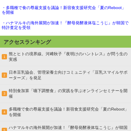
・多職種で食の尊厳支援を議論！新宿食支援研究会「夏のReboot」
を開催
・ハナマルキの海外展開が加速！『酵母発酵液体塩こうじ』が韓国で
特許査定を受領
アクセスランキング
熊とヒトの境界線。河﨑秋子『夜明けのハントレス』が問う生の
1
実感
日本豆乳協会、管理栄養士向けコミュニティ「豆乳スマイルサポ
2
ーターズ」を発足
特別食加算「嚥下調整食」の実践を学ぶオンラインセミナーを開
3
催
多職種で食の尊厳支援を議論！新宿食支援研究会「夏のReboot」
4
を開催
ハナマルキの海外展開が加速！『酵母発酵液体塩こうじ』が韓国
5