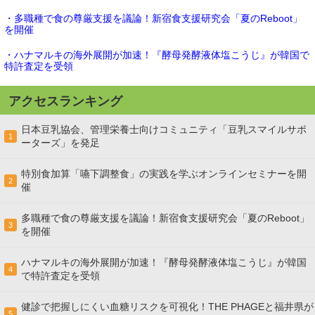
・多職種で食の尊厳支援を議論！新宿食支援研究会「夏のReboot」
を開催
・ハナマルキの海外展開が加速！『酵母発酵液体塩こうじ』が韓国で
特許査定を受領
アクセスランキング
日本豆乳協会、管理栄養士向けコミュニティ「豆乳スマイルサポ
1
ーターズ」を発足
特別食加算「嚥下調整食」の実践を学ぶオンラインセミナーを開
2
催
多職種で食の尊厳支援を議論！新宿食支援研究会「夏のReboot」
3
を開催
ハナマルキの海外展開が加速！『酵母発酵液体塩こうじ』が韓国
4
で特許査定を受領
健診で把握しにくい血糖リスクを可視化！THE PHAGEと福井県が
5