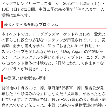
ドッグフレンドリーフェスタ」が、2025年4月12日（土）・
13日（日）の2日間、中野四季の森公園で開催されます。入
場料は無料です。
愛犬と学べる多彩なプログラム
本イベントでは、ドッググッズマーケットをはじめ、愛犬と
の暮らしに役立つ多彩なコンテンツが用意されています。災
害時に必要な備えを学ぶ「知っておきたい5つの行動」や、
スキンシップを楽しみながら行う「Dog Yoga」の特別レッ
スン、ハンドシグナルを用いたポジティブトレーニング、さ
らにはペット整体の体験など、2日間にわたってさまざまな
プログラムが展開されます。
中野区と動物愛護の歴史
開催地の中野区には、徳川幕府第5代将軍・徳川綱吉公が発
布した「生類憐みの令」にちなんだ「犬屋敷」があったとさ
れています。この施設では、数万〜30万頭もの犬が保護・飼
育されていたと伝えられ、中野は当時から動物愛護の精神が