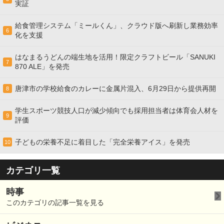
実証
給食管理システム「ミールくん」、クラウド版へ刷新し業務効率
6
化を支援
はなまるうどんの端生地を活用！限定クラフトビール「SANUKI
7
870 ALE」を発売
唐津市の学校給食のカレーに金属片混入、6月29日から提供再開
8
学生スポーツ競技人口が減少傾向でも採用担当者は体育会人材を
9
評価
子どもの栄養不足に着目した「完全栄養アイス」を発売
10
カテゴリ一覧
時事
このカテゴリの記事一覧を見る