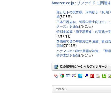
Amazon.co.jp : リファイド に関
熊とヒトの境界線。河﨑秋子『夜明
感
(8月5日)
日本豆乳協会、管理栄養士向けコミ
ターズ」を発足
(7月25日)
特別食加算「嚥下調整食」の実践を
(7月17日)
多職種で食の尊厳支援を議論！新宿食支
開催
(7月17日)
ハナマルキの海外展開が加速！『酵
特許査定を受領
(7月14日)