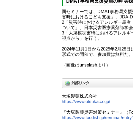
DMAT事務局支援委員の岬 美
同セミナーでは、DMAT事務局支援
害時におけるこども支援」、JDA-D
2「災害時におけるアレルギー患者
ついて」、日本災害医療薬剤師学会
3「大規模災害時におけるアレルギ
視点から」を行う。
2024年11月1日から2025年2月
形式での開催で、参加費は無料だ。
（画像はunsplashより）
大塚製薬株式会社
https://www.otsuka.co.jp/
『大塚製薬災害対策セミナー』（Foo
https://www.foodish.jp/seminar/entr