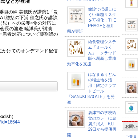
穂氏などが登壇
健診で把握しに
委員の岬 美穂氏が講演1「災
くい血糖リスク
AT総括の下浦 佳之氏が講演
を可視化！THE
（児）への栄養×食の対応に
PHAGEと福井
会長の渡邉 暁洋氏が講演
県が実証
ー患者対応について薬剤師の
給食管理システ
ム「ミールく
28日にかけてのオンデマンド配信
ん」、クラウド
版へ刷新し業務
効率化を支援
はなまるうどん
の端生地を活
用！限定クラフ
トビール
「SANUKI 870 ALE」を発
売
唐津市の学校給
dish）
食のカレーに金
y?id=16644
属片混入、6月
お問い
29日から提供再
開
ご意見