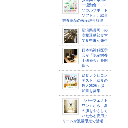
ー流動食「アイ
ソカルサポート
ソフト」、総合
栄養食品の表示許可取得
新潟県長岡市の
高校運動部食堂
で食中毒が発生
日本精神科医学
会が『認定栄養
士研修会』を開
催へ
給食レシピコン
テスト「給食の
鉄人2026」参
加園を募集
『パーフェクト
ワン』から、夏
の肌をやさしく
いたわる夜用ク
リームが数量限定で登場！