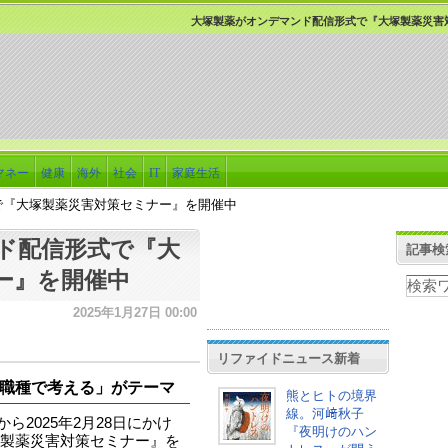
大塚製薬がオンデマンド配信形式で『大塚製薬災害
マネー
健康
海外
社会
IT
家庭生活
で『大塚製薬災害対策セミナー』を開催中
ド配信形式で『大
記事検
ー』を開催中
2025年1月27日 00:00
リファイドニュース新着
職種で考える」がテーマ
熊とヒトの境界
線。河﨑秋子
から2025年2月28日にかけ
『夜明けのハン
製薬災害対策セミナー』を