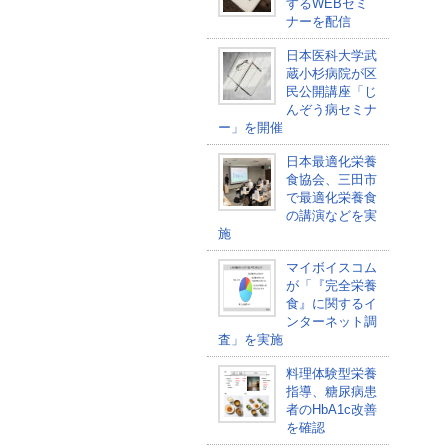
するWEBセミ
ナーを配信
日本医科大学武
蔵小杉病院が区
民公開講座「じ
んぞう病セミナ
ー」を開催
日本最適化栄養
食協会、三田市
で最適化栄養食
の講演などを実
施
マイボイスコム
が「『完全栄養
食』に関するイ
ンターネット調
査」を実施
料理体験型栄養
指導、糖尿病患
者のHbA1c改善
を確認