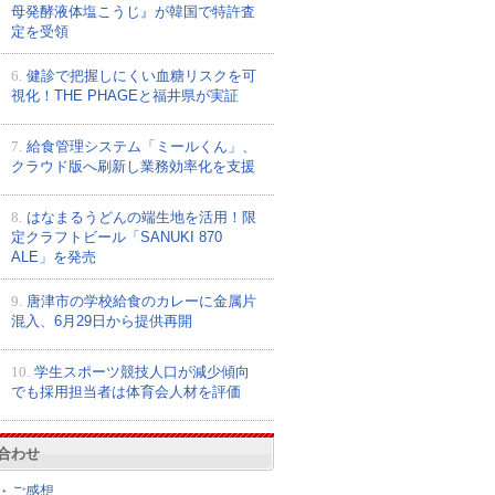
母発酵液体塩こうじ』が韓国で特許査
定を受領
6.
健診で把握しにくい血糖リスクを可
視化！THE PHAGEと福井県が実証
7.
給食管理システム「ミールくん」、
クラウド版へ刷新し業務効率化を支援
8.
はなまるうどんの端生地を活用！限
定クラフトビール「SANUKI 870
ALE」を発売
9.
唐津市の学校給食のカレーに金属片
混入、6月29日から提供再開
10.
学生スポーツ競技人口が減少傾向
でも採用担当者は体育会人材を評価
合わせ
・ご感想