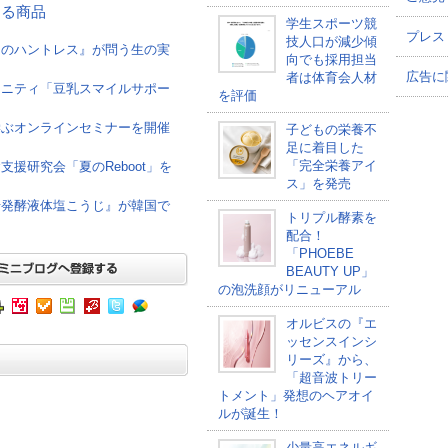
連する商品
学生スポーツ競
プレス
技人口が減少傾
けのハントレス』が問う生の実
向でも採用担当
広告に
者は体育会人材
ュニティ「豆乳スマイルサポー
を評価
学ぶオンラインセミナーを開催
子どもの栄養不
足に着目した
「完全栄養アイ
援研究会「夏のReboot」を
ス」を発売
母発酵液体塩こうじ』が韓国で
トリプル酵素を
配合！
「PHOEBE
BEAUTY UP」
の泡洗顔がリニューアル
オルビスの『エ
ッセンスインシ
リーズ』から、
「超音波トリー
トメント」発想のヘアオイ
ルが誕生！
少量高エネルギ