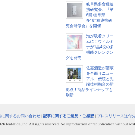
岐阜県多食種連
携研究会、『第
6回 岐阜県
多“食”種連携研
究会研修会』を開催
泡が吸着クリー
ムに！ウィルミ
ナが1品4役の多
機能クレンジン
グを発売
佐嘉酒造が酒蔵
を全面リニュー
アル、伝統と先
端技術融合の新
拠点！商品ラインナップも
刷新
告に関するお問い合わせ
|
記事に関するご意見・ご感想
|
プレスリリース送付
6 leaf-hide, Inc. All rights reserved. No reproduction or republication without wri