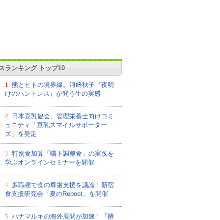
スランキング トップ10
1.
熊とヒトの境界線。河﨑秋子『夜明
けのハントレス』が問う生の実感
2.
日本豆乳協会、管理栄養士向けコミ
ュニティ「豆乳スマイルサポーター
ズ」を発足
3.
特別食加算「嚥下調整食」の実践を
学ぶオンラインセミナーを開催
4.
多職種で食の尊厳支援を議論！新宿
食支援研究会「夏のReboot」を開催
5.
ハナマルキの海外展開が加速！『酵