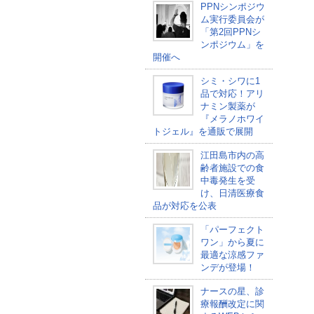
PPNシンポジウ
ム実行委員会が
「第2回PPNシ
ンポジウム」を
開催へ
シミ・シワに1
品で対応！アリ
ナミン製薬が
『メラノホワイ
トジェル』を通販で展開
江田島市内の高
齢者施設での食
中毒発生を受
け、日清医療食
品が対応を公表
「パーフェクト
ワン」から夏に
最適な涼感ファ
ンデが登場！
ナースの星、診
療報酬改定に関