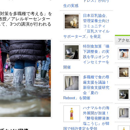
トレス』が問う
生の実感
対策を多職種で考える」を
日本豆乳協会、
 教授／アレルギーセンター
管理栄養士向け
して、3つの講演が行われる
コミュニティ
「豆乳スマイル
サポーターズ」を発足
アクセ
特別食加算「嚥
下調整食」の実
践を学ぶオンラ
インセミナーを
開催
多職種で食の尊
厳支援を議論！
新宿食支援研究
会「夏の
Reboot」を開催
ハナマルキの海
外展開が加速！
『酵母発酵液体
塩こうじ』が韓
国で特許査定を受領