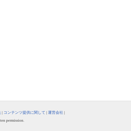
先
|
コンテンツ提供に関して
|
運営会社
|
tten permission.