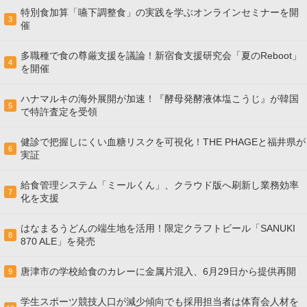
特別食加算「嚥下調整食」の実践を学ぶオンラインセミナーを開
3
催
多職種で食の尊厳支援を議論！新宿食支援研究会「夏のReboot」
4
を開催
ハナマルキの海外展開が加速！『酵母発酵液体塩こうじ』が韓国
5
で特許査定を受領
健診で把握しにくい血糖リスクを可視化！THE PHAGEと福井県が
6
実証
給食管理システム「ミールくん」、クラウド版へ刷新し業務効率
7
化を支援
はなまるうどんの端生地を活用！限定クラフトビール「SANUKI
8
870 ALE」を発売
唐津市の学校給食のカレーに金属片混入、6月29日から提供再開
9
学生スポーツ競技人口が減少傾向でも採用担当者は体育会人材を