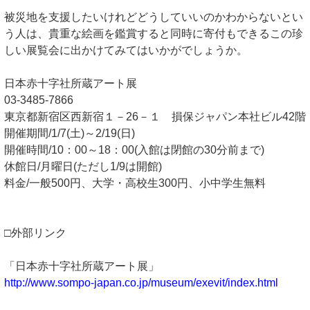
被災地を支援したいけれどどうしていいのかわからないとい
う人は、貴重な絵画を鑑賞すると同時に寄付もできるこの珍
しい展覧会に出かけてみてはいかがでしょうか。
日本赤十字社所蔵アート展
03-3485-7866
東京都新宿区西新宿１－26－１ 損保ジャパン本社ビル42階
開催期間/1/7(土)～2/19(日)
開催時間/10：00～18：00(入館は閉館の30分前まで)
休館日/月曜日(ただし1/9は開館)
料金/一般500円、大学・高校生300円、小中学生無料
□外部リンク
「日本赤十字社所蔵アート展」
http://www.sompo-japan.co.jp/museum/exevit/index.html