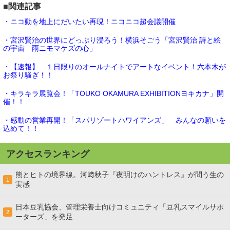
■関連記事
・ニコ動を地上にだいたい再現！ニコニコ超会議開催
・宮沢賢治の世界にどっぷり浸ろう！横浜そごう「宮沢賢治 詩と絵
の宇宙 雨ニモマケズの心」
・【速報】 １日限りのオールナイトでアートなイベント！六本木が
お祭り騒ぎ！！
・キラキラ展覧会！「TOUKO OKAMURA EXHIBITIONヨキカナ」開
催！！
・感動の営業再開！「スパリゾートハワイアンズ」 みんなの願いを
込めて！！
アクセスランキング
熊とヒトの境界線。河﨑秋子『夜明けのハントレス』が問う生の
1
実感
日本豆乳協会、管理栄養士向けコミュニティ「豆乳スマイルサポ
2
ーターズ」を発足