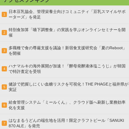
アクセスランキング
日本豆乳協会、管理栄養士向けコミュニティ「豆乳スマイルサポ
1
ーターズ」を発足
特別食加算「嚥下調整食」の実践を学ぶオンラインセミナーを開
2
催
多職種で食の尊厳支援を議論！新宿食支援研究会「夏のReboot」
3
を開催
ハナマルキの海外展開が加速！『酵母発酵液体塩こうじ』が韓国
4
で特許査定を受領
健診で把握しにくい血糖リスクを可視化！THE PHAGEと福井県が
5
実証
給食管理システム「ミールくん」、クラウド版へ刷新し業務効率
6
化を支援
はなまるうどんの端生地を活用！限定クラフトビール「SANUKI
7
870 ALE」を発売