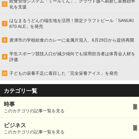
給食管理システム「ミールくん」、クラウド版へ刷新し業務効率
6
化を支援
はなまるうどんの端生地を活用！限定クラフトビール「SANUKI
7
870 ALE」を発売
唐津市の学校給食のカレーに金属片混入、6月29日から提供再開
8
学生スポーツ競技人口が減少傾向でも採用担当者は体育会人材を
9
評価
子どもの栄養不足に着目した「完全栄養アイス」を発売
10
カテゴリ一覧
時事
このカテゴリの記事一覧を見る
ビジネス
このカテゴリの記事一覧を見る