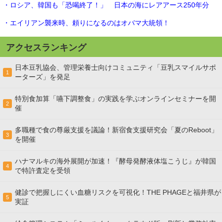
・ロシア、韓国も「恐喝終了！」 日本の海にレアアース250年分
・エイリアン襲来時、頼りになるのはオバマ大統領！
アクセスランキング
日本豆乳協会、管理栄養士向けコミュニティ「豆乳スマイルサポ
1
ーターズ」を発足
特別食加算「嚥下調整食」の実践を学ぶオンラインセミナーを開
2
催
多職種で食の尊厳支援を議論！新宿食支援研究会「夏のReboot」
3
を開催
ハナマルキの海外展開が加速！『酵母発酵液体塩こうじ』が韓国
4
で特許査定を受領
健診で把握しにくい血糖リスクを可視化！THE PHAGEと福井県が
5
実証