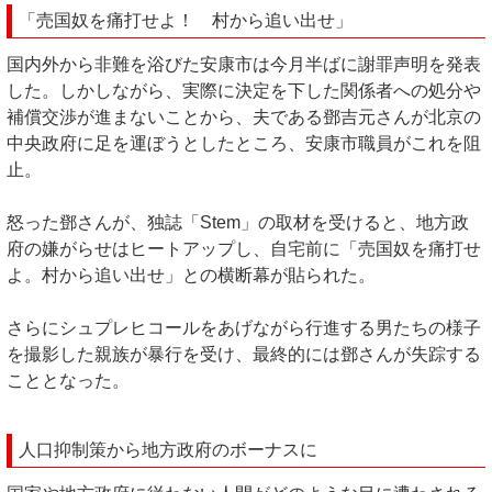
「売国奴を痛打せよ！ 村から追い出せ」
国内外から非難を浴びた安康市は今月半ばに謝罪声明を発表
した。しかしながら、実際に決定を下した関係者への処分や
補償交渉が進まないことから、夫である鄧吉元さんが北京の
中央政府に足を運ぼうとしたところ、安康市職員がこれを阻
止。
怒った鄧さんが、独誌「Stem」の取材を受けると、地方政
府の嫌がらせはヒートアップし、自宅前に「売国奴を痛打せ
よ。村から追い出せ」との横断幕が貼られた。
さらにシュプレヒコールをあげながら行進する男たちの様子
を撮影した親族が暴行を受け、最終的には鄧さんが失踪する
こととなった。
人口抑制策から地方政府のボーナスに