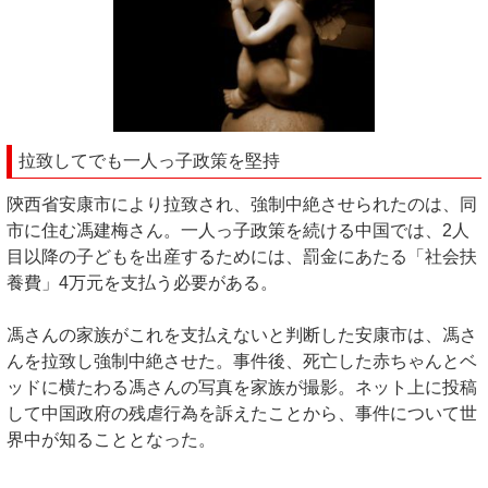
拉致してでも一人っ子政策を堅持
陝西省安康市により拉致され、強制中絶させられたのは、同
市に住む馮建梅さん。一人っ子政策を続ける中国では、2人
目以降の子どもを出産するためには、罰金にあたる「社会扶
養費」4万元を支払う必要がある。
馮さんの家族がこれを支払えないと判断した安康市は、馮さ
んを拉致し強制中絶させた。事件後、死亡した赤ちゃんとベ
ッドに横たわる馮さんの写真を家族が撮影。ネット上に投稿
して中国政府の残虐行為を訴えたことから、事件について世
界中が知ることとなった。