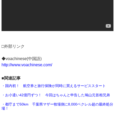
□外部リンク
◆voachinese(中国語)
http://www.voachinese.com/
■関連記事
・国内初！ 航空券と旅行保険が同時に買えるサービススタート
・お小遣い42億円ずつ！ 今回はちゃんと申告した鳩山元首相兄弟
・都庁まで50km 千葉県マザー牧場側に8,000ベクレル超の最終処分
場！