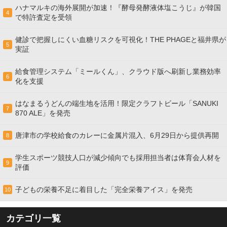
ハナマルキの海外展開が加速！『酵母発酵液体塩こうじ』が韓国
4
で特許査定を受領
健診で把握しにくい血糖リスクを可視化！THE PHAGEと福井県が
5
実証
給食管理システム「ミールくん」、クラウド版へ刷新し業務効率
6
化を支援
はなまるうどんの端生地を活用！限定クラフトビール「SANUKI
7
870 ALE」を発売
唐津市の学校給食のカレーに金属片混入、6月29日から提供再開
8
学生スポーツ競技人口が減少傾向でも採用担当者は体育会人材を
9
評価
子どもの栄養不足に着目した「完全栄養アイス」を発売
10
カテゴリ一覧