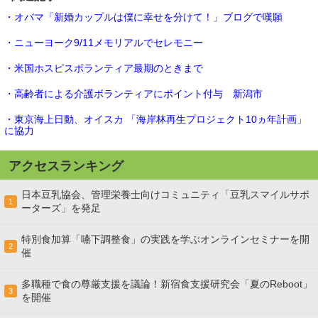
・オバマ「新婚カップルは僕に幸せを分けて！」ブログで嘆願
・ニューヨーク9/11メモリアルでセレモニー
・米国ホスピスボランティア最期のときまで
・高齢者による介護ボランティアにポイント付与 新潟市
・東京海上日動、オイスカ 「海岸林再生プロジェクト10ヵ年計画」
に協力
アクセスランキング
日本豆乳協会、管理栄養士向けコミュニティ「豆乳スマイルサポ
1
ーターズ」を発足
特別食加算「嚥下調整食」の実践を学ぶオンラインセミナーを開
2
催
多職種で食の尊厳支援を議論！新宿食支援研究会「夏のReboot」
3
を開催