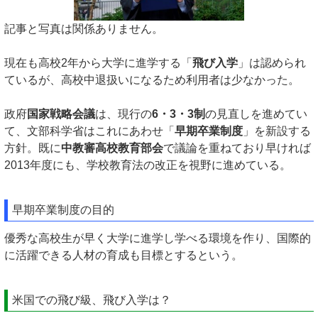
記事と写真は関係ありません。
現在も高校2年から大学に進学する「
飛び入学
」は認められ
ているが、高校中退扱いになるため利用者は少なかった。
政府
国家戦略会議
は、現行の
6・3・3制
の見直しを進めてい
て、文部科学省はこれにあわせ「
早期卒業制度
」を新設する
方針。既に
中教審高校教育部会
で議論を重ねており早ければ
2013年度にも、学校教育法の改正を視野に進めている。
早期卒業制度の目的
優秀な高校生が早く大学に進学し学べる環境を作り、国際的
に活躍できる人材の育成も目標とするという。
米国での飛び級、飛び入学は？