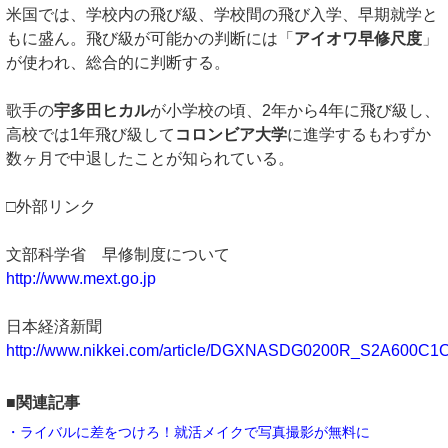
米国では、学校内の飛び級、学校間の飛び入学、早期就学と
もに盛ん。飛び級が可能かの判断には「
アイオワ早修尺度
」
が使われ、総合的に判断する。
歌手の
宇多田ヒカル
が小学校の頃、2年から4年に飛び級し、
高校では1年飛び級して
コロンビア大学
に進学するもわずか
数ヶ月で中退したことが知られている。
□外部リンク
文部科学省 早修制度について
http://www.mext.go.jp
日本経済新聞
http://www.nikkei.com/article/DGXNASDG0200R_S2A600C1
■関連記事
・ライバルに差をつけろ！就活メイクで写真撮影が無料に