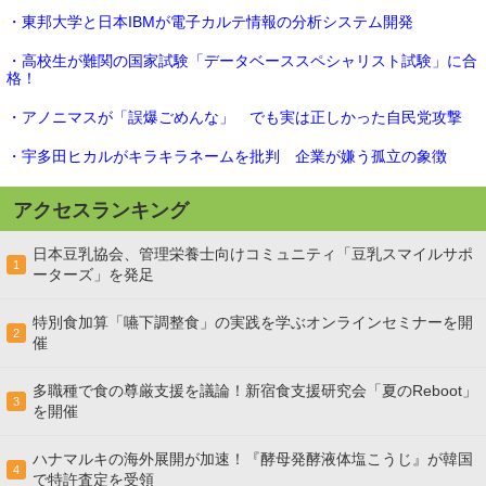
・東邦大学と日本IBMが電子カルテ情報の分析システム開発
・高校生が難関の国家試験「データベーススペシャリスト試験」に合
格！
・アノニマスが「誤爆ごめんな」 でも実は正しかった自民党攻撃
・宇多田ヒカルがキラキラネームを批判 企業が嫌う孤立の象徴
アクセスランキング
日本豆乳協会、管理栄養士向けコミュニティ「豆乳スマイルサポ
1
ーターズ」を発足
特別食加算「嚥下調整食」の実践を学ぶオンラインセミナーを開
2
催
多職種で食の尊厳支援を議論！新宿食支援研究会「夏のReboot」
3
を開催
ハナマルキの海外展開が加速！『酵母発酵液体塩こうじ』が韓国
4
で特許査定を受領