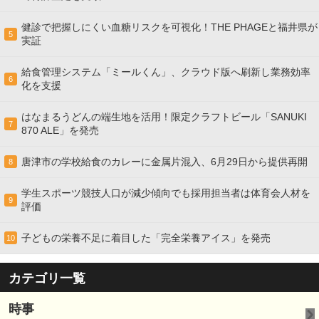
健診で把握しにくい血糖リスクを可視化！THE PHAGEと福井県が
5
実証
給食管理システム「ミールくん」、クラウド版へ刷新し業務効率
6
化を支援
はなまるうどんの端生地を活用！限定クラフトビール「SANUKI
7
870 ALE」を発売
唐津市の学校給食のカレーに金属片混入、6月29日から提供再開
8
学生スポーツ競技人口が減少傾向でも採用担当者は体育会人材を
9
評価
子どもの栄養不足に着目した「完全栄養アイス」を発売
10
カテゴリ一覧
時事