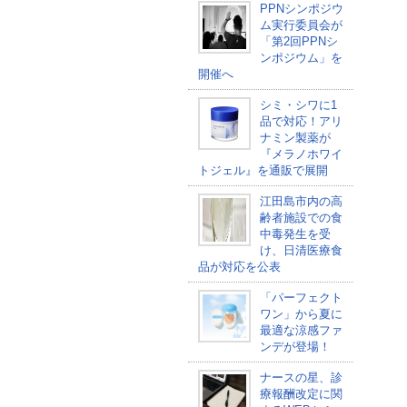
PPNシンポジウ
ム実行委員会が
「第2回PPNシ
ンポジウム」を
開催へ
シミ・シワに1
品で対応！アリ
ナミン製薬が
『メラノホワイ
トジェル』を通販で展開
江田島市内の高
齢者施設での食
中毒発生を受
け、日清医療食
品が対応を公表
「パーフェクト
ワン」から夏に
最適な涼感ファ
ンデが登場！
ナースの星、診
療報酬改定に関