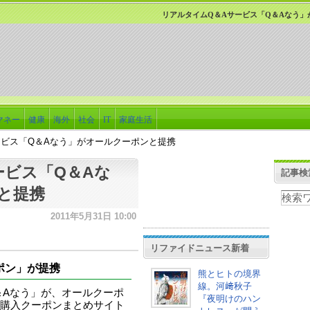
リアルタイムQ＆Aサービス「Q＆Aなう」
マネー
健康
海外
社会
IT
家庭生活
ービス「Q＆Aなう」がオールクーポンと提携
ービス「Q＆Aな
記事検
と提携
2011年5月31日 10:00
リファイドニュース新着
ポン」が提携
熊とヒトの境界
線。河﨑秋子
＆Aなう」が、オールクーポ
『夜明けのハン
購入クーポンまとめサイト