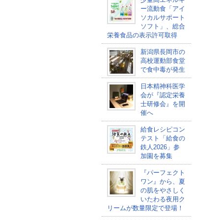
ー流動食「アイ
ソカルサポート
ソフト」、総合
栄養食品の表示許可取得
新潟県長岡市の
高校運動部食堂
で食中毒が発生
日本精神科医学
会が『認定栄養
士研修会』を開
催へ
給食レシピコン
テスト「給食の
鉄人2026」参
加園を募集
『パーフェクト
ワン』から、夏
の肌をやさしく
いたわる夜用ク
リームが数量限定で登場！