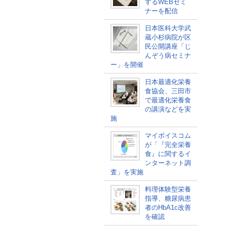
するWEBセミ
ナーを配信
日本医科大学武
蔵小杉病院が区
民公開講座「じ
んぞう病セミナ
ー」を開催
日本最適化栄養
食協会、三田市
で最適化栄養食
の講演などを実
施
マイボイスコム
が「『完全栄養
食』に関するイ
ンターネット調
査」を実施
料理体験型栄養
指導、糖尿病患
者のHbA1c改善
を確認