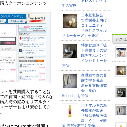
トレス』が問う
購入クーポンコンテンツ
生の実感
日本豆乳協会、
管理栄養士向け
コミュニティ
「豆乳スマイル
サポーターズ」を発足
アクセ
特別食加算「嚥
下調整食」の実
践を学ぶオンラ
インセミナーを
開催
多職種で食の尊
厳支援を議論！
新宿食支援研究
会「夏の
ットを共同購入することは
Reboot」を開催
ての質問・疑問を「Q＆Aな
購入時の悩みをリアルタイ
ハナマルキの海
ユーザーもより安心してク
外展開が加速！
。
『酵母発酵液体
塩こうじ』が韓
国で特許査定を受領
ポンについてすぐ質問！