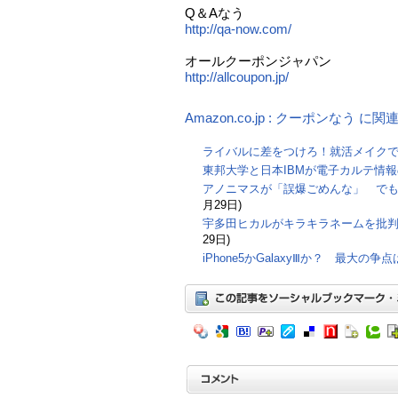
Q＆Aなう
http://qa-now.com/
オールクーポンジャパン
http://allcoupon.jp/
Amazon.co.jp : クーポンなう に
ライバルに差をつけろ！就活メイク
東邦大学と日本IBMが電子カルテ情
アノニマスが「誤爆ごめんな」 で
月29日)
宇多田ヒカルがキラキラネームを批
29日)
iPhone5かGalaxyⅢか？ 最大の争