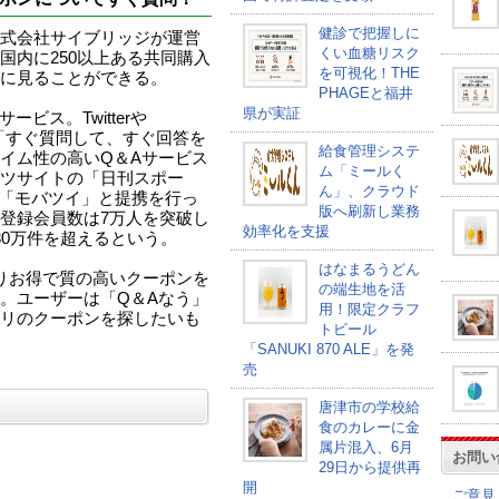
健診で把握しに
式会社サイブリッジが運営
くい血糖リスク
国内に250以上ある共同購入
を可視化！THE
に見ることができる。
PHAGEと福井
県が実証
ビス。Twitterや
、「すぐ質問して、すぐ回答を
給食管理システ
イム性の高いQ＆Aサービス
ム「ミールく
ツサイトの「日刊スポー
ん」、クラウド
手の「モバツイ」と提携を行っ
版へ刷新し業務
登録会員数は7万人を突破し
効率化を支援
30万件を超えるという。
はなまるうどん
りお得で質の高いクーポンを
の端生地を活
。ユーザーは「Q＆Aなう」
用！限定クラフ
リのクーポンを探したいも
トビール
「SANUKI 870 ALE」を発
売
唐津市の学校給
食のカレーに金
属片混入、6月
お問い
29日から提供再
開
ご意見