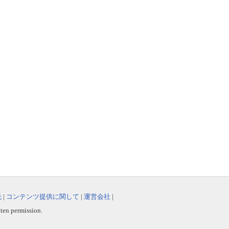
先
|
コンテンツ提供に関して
|
運営会社
|
tten permission.