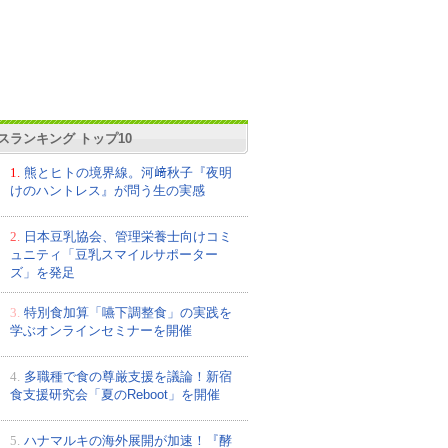
スランキング トップ10
1.
熊とヒトの境界線。河﨑秋子『夜明
けのハントレス』が問う生の実感
2.
日本豆乳協会、管理栄養士向けコミ
ュニティ「豆乳スマイルサポーター
ズ」を発足
3.
特別食加算「嚥下調整食」の実践を
学ぶオンラインセミナーを開催
4.
多職種で食の尊厳支援を議論！新宿
食支援研究会「夏のReboot」を開催
5.
ハナマルキの海外展開が加速！『酵