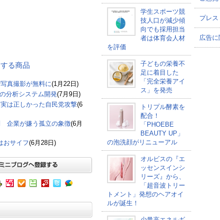
学生スポーツ競
プレス
技人口が減少傾
向でも採用担当
広告に
者は体育会人材
を評価
子どもの栄養不
関連する商品
足に着目した
「完全栄養アイ
で写真撮影が無料に
(1月22日)
ス」を発売
報の分析システム開発
(7月9日)
も実は正しかった自民党攻撃
(6
トリプル酵素を
配合！
判 企業が嫌う孤立の象徴
(6月
「PHOEBE
BEAUTY UP」
の泡洗顔がリニューアル
点はおサイフ
(6月28日)
オルビスの『エ
ッセンスインシ
リーズ』から、
「超音波トリー
トメント」発想のヘアオイ
ルが誕生！
少量高エネルギ