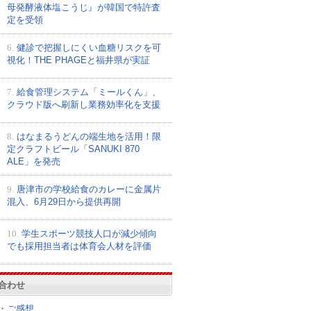
母発酵液体塩こうじ』が韓国で特許査
定を受領
6.
健診で把握しにくい血糖リスクを可
視化！THE PHAGEと福井県が実証
7.
給食管理システム「ミールくん」、
クラウド版へ刷新し業務効率化を支援
8.
はなまるうどんの端生地を活用！限
定クラフトビール「SANUKI 870
ALE」を発売
9.
唐津市の学校給食のカレーに金属片
混入、6月29日から提供再開
10.
学生スポーツ競技人口が減少傾向
でも採用担当者は体育会人材を評価
合わせ
・ご感想