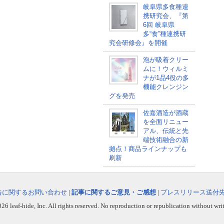
岐阜県多食種連
携研究会、『第
6回 岐阜県
多“食”種連携研
究会研修会』を開催
泡が吸着クリー
ムに！ウィルミ
ナが1品4役の多
機能クレンジン
グを発売
佐嘉酒造が酒蔵
を全面リニュー
アル、伝統と先
端技術融合の新
拠点！商品ラインナップも
刷新
告に関するお問い合わせ
|
記事に関するご意見・ご感想
|
プレスリリース送付
6 leaf-hide, Inc. All rights reserved. No reproduction or republication without wri