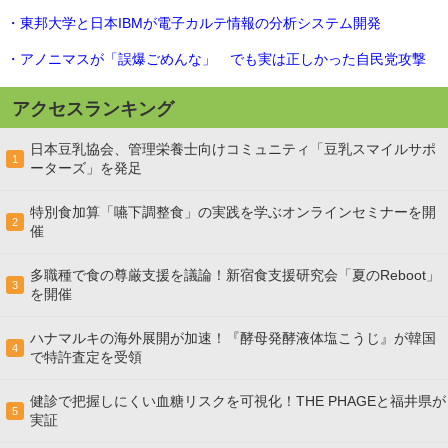
・東邦大学と日本IBMが電子カルテ情報の分析システム開発
・アノニマスが「誤爆ごめんな」 でも実は正しかった自民党攻撃
アクセスランキング
日本豆乳協会、管理栄養士向けコミュニティ「豆乳スマイルサポ
1
ーターズ」を発足
特別食加算「嚥下調整食」の実践を学ぶオンラインセミナーを開
2
催
多職種で食の尊厳支援を議論！新宿食支援研究会「夏のReboot」
3
を開催
ハナマルキの海外展開が加速！『酵母発酵液体塩こうじ』が韓国
4
で特許査定を受領
健診で把握しにくい血糖リスクを可視化！THE PHAGEと福井県が
5
実証