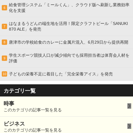
給食管理システム「ミールくん」、クラウド版へ刷新し業務効率
6
化を支援
はなまるうどんの端生地を活用！限定クラフトビール「SANUKI
7
870 ALE」を発売
唐津市の学校給食のカレーに金属片混入、6月29日から提供再開
8
学生スポーツ競技人口が減少傾向でも採用担当者は体育会人材を
9
評価
子どもの栄養不足に着目した「完全栄養アイス」を発売
10
カテゴリ一覧
時事
このカテゴリの記事一覧を見る
ビジネス
このカテゴリの記事一覧を見る