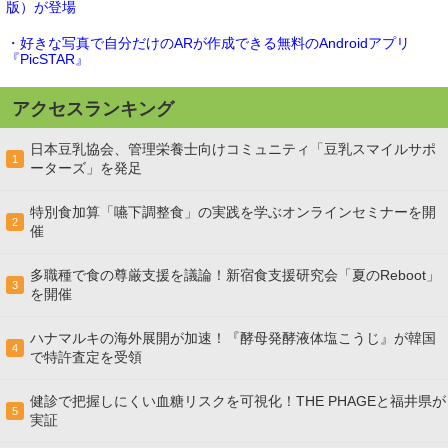
版）が登場
・好きな写真で自分だけのARが作成できる無料のAndroidアプリ
『PicSTAR』
アクセスランキング
日本豆乳協会、管理栄養士向けコミュニティ「豆乳スマイルサポ
1
ーターズ」を発足
特別食加算「嚥下調整食」の実践を学ぶオンラインセミナーを開
2
催
多職種で食の尊厳支援を議論！新宿食支援研究会「夏のReboot」
3
を開催
ハナマルキの海外展開が加速！『酵母発酵液体塩こうじ』が韓国
4
で特許査定を受領
健診で把握しにくい血糖リスクを可視化！THE PHAGEと福井県が
5
実証