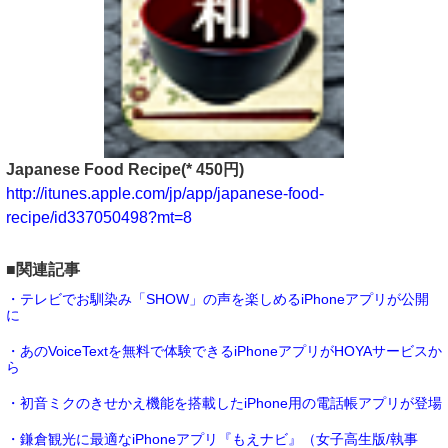
Japanese Food Recipe(* 450円)
http://itunes.apple.com/jp/app/japanese-food-
recipe/id337050498?mt=8
■関連記事
・テレビでお馴染み「SHOW」の声を楽しめるiPhoneアプリが公開
に
・あのVoiceTextを無料で体験できるiPhoneアプリがHOYAサービスか
ら
・初音ミクのきせかえ機能を搭載したiPhone用の電話帳アプリが登場
・鎌倉観光に最適なiPhoneアプリ『もえナビ』（女子高生版/執事