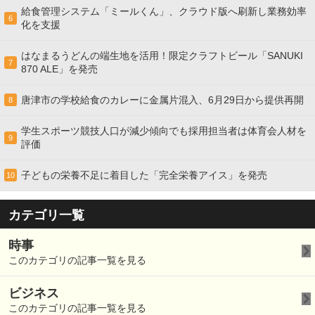
給食管理システム「ミールくん」、クラウド版へ刷新し業務効率
6
化を支援
はなまるうどんの端生地を活用！限定クラフトビール「SANUKI
7
870 ALE」を発売
唐津市の学校給食のカレーに金属片混入、6月29日から提供再開
8
学生スポーツ競技人口が減少傾向でも採用担当者は体育会人材を
9
評価
子どもの栄養不足に着目した「完全栄養アイス」を発売
10
カテゴリ一覧
時事
このカテゴリの記事一覧を見る
ビジネス
このカテゴリの記事一覧を見る