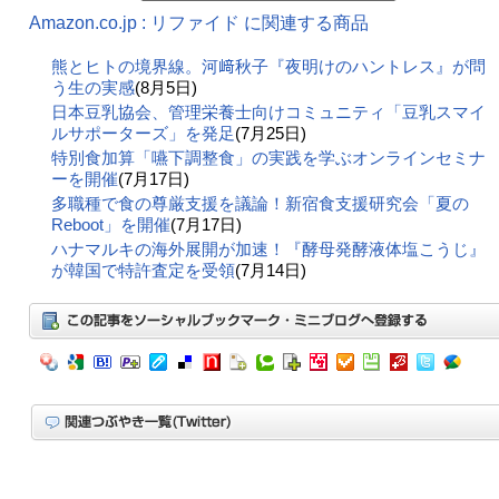
Amazon.co.jp : リファイド に関連する商品
熊とヒトの境界線。河﨑秋子『夜明けのハントレス』が問
う生の実感
(8月5日)
日本豆乳協会、管理栄養士向けコミュニティ「豆乳スマイ
ルサポーターズ」を発足
(7月25日)
特別食加算「嚥下調整食」の実践を学ぶオンラインセミナ
ーを開催
(7月17日)
多職種で食の尊厳支援を議論！新宿食支援研究会「夏の
Reboot」を開催
(7月17日)
ハナマルキの海外展開が加速！『酵母発酵液体塩こうじ』
が韓国で特許査定を受領
(7月14日)