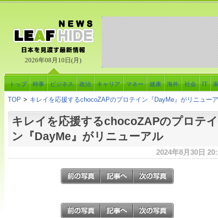
2026年08月10日(月)
トップ
時事
ビジネス
政治
キャリア
マネー
健康
海外
社会
IT
TOP
>
キレイを応援するchocoZAPのプロテイン『DayMe』がリニュー
キレイを応援するchocoZAPのプロテイ
ン『DayMe』がリニューアル
2024年8月30日 20: