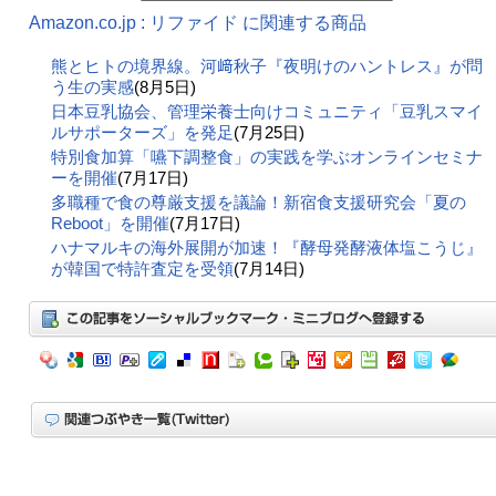
Amazon.co.jp : リファイド に関連する商品
熊とヒトの境界線。河﨑秋子『夜明けのハントレス』が問
う生の実感
(8月5日)
日本豆乳協会、管理栄養士向けコミュニティ「豆乳スマイ
ルサポーターズ」を発足
(7月25日)
特別食加算「嚥下調整食」の実践を学ぶオンラインセミナ
ーを開催
(7月17日)
多職種で食の尊厳支援を議論！新宿食支援研究会「夏の
Reboot」を開催
(7月17日)
ハナマルキの海外展開が加速！『酵母発酵液体塩こうじ』
が韓国で特許査定を受領
(7月14日)