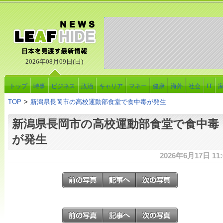
2026年08月09日(日)
トップ
時事
ビジネス
政治
キャリア
マネー
健康
海外
社会
IT
TOP
>
新潟県長岡市の高校運動部食堂で食中毒が発生
新潟県長岡市の高校運動部食堂で食中毒
が発生
2026年6月17日 11: