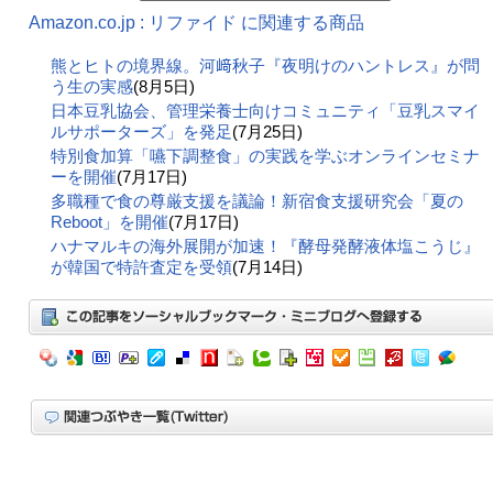
Amazon.co.jp : リファイド に関連する商品
熊とヒトの境界線。河﨑秋子『夜明けのハントレス』が問
う生の実感
(8月5日)
日本豆乳協会、管理栄養士向けコミュニティ「豆乳スマイ
ルサポーターズ」を発足
(7月25日)
特別食加算「嚥下調整食」の実践を学ぶオンラインセミナ
ーを開催
(7月17日)
多職種で食の尊厳支援を議論！新宿食支援研究会「夏の
Reboot」を開催
(7月17日)
ハナマルキの海外展開が加速！『酵母発酵液体塩こうじ』
が韓国で特許査定を受領
(7月14日)