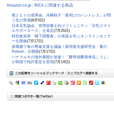
Amazon.co.jp : IKEA に関連する商品
熊とヒトの境界線。河﨑秋子『夜明けのハントレス』が問
う生の実感
(8月5日)
日本豆乳協会、管理栄養士向けコミュニティ「豆乳スマイ
ルサポーターズ」を発足
(7月25日)
特別食加算「嚥下調整食」の実践を学ぶオンラインセミナ
ーを開催
(7月17日)
多職種で食の尊厳支援を議論！新宿食支援研究会「夏の
Reboot」を開催
(7月17日)
ハナマルキの海外展開が加速！『酵母発酵液体塩こうじ』
が韓国で特許査定を受領
(7月14日)