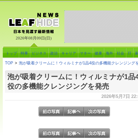
2026年08月09日(日)
トップ
時事
ビジネス
政治
キャリア
マネー
健康
海外
社会
IT
TOP
>
泡が吸着クリームに！ウィルミナが1品4役の多機能クレンジング
泡が吸着クリームに！ウィルミナが1品
役の多機能クレンジングを発売
2026年5月7日 22: