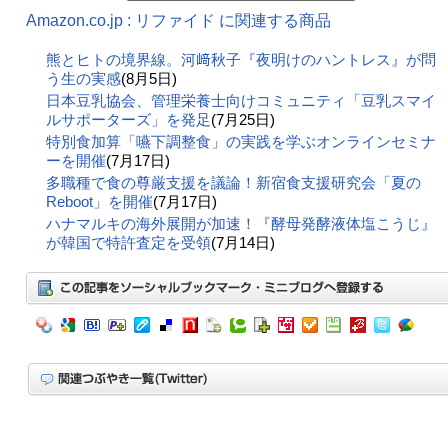
Amazon.co.jp : リファイド に関連する商品
熊とヒトの境界線。河﨑秋子『夜明けのハントレス』が問
う生の実感
(8月5日)
日本豆乳協会、管理栄養士向けコミュニティ「豆乳スマイ
ルサポーターズ」を発足
(7月25日)
特別食加算「嚥下調整食」の実践を学ぶオンラインセミナ
ーを開催
(7月17日)
多職種で食の尊厳支援を議論！新宿食支援研究会「夏の
Reboot」を開催
(7月17日)
ハナマルキの海外展開が加速！『酵母発酵液体塩こうじ』
が韓国で特許査定を受領
(7月14日)