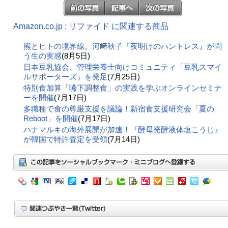
Amazon.co.jp : リファイド に関連する商品
熊とヒトの境界線。河﨑秋子『夜明けのハントレス』が問
う生の実感
(8月5日)
日本豆乳協会、管理栄養士向けコミュニティ「豆乳スマイ
ルサポーターズ」を発足
(7月25日)
特別食加算「嚥下調整食」の実践を学ぶオンラインセミナ
ーを開催
(7月17日)
多職種で食の尊厳支援を議論！新宿食支援研究会「夏の
Reboot」を開催
(7月17日)
ハナマルキの海外展開が加速！『酵母発酵液体塩こうじ』
が韓国で特許査定を受領
(7月14日)