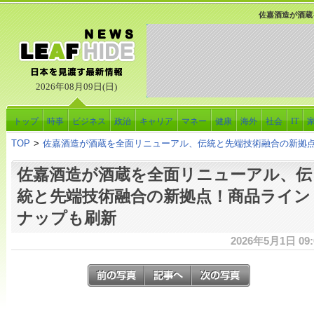
佐嘉酒造が酒蔵
2026年08月09日(日)
トップ
時事
ビジネス
政治
キャリア
マネー
健康
海外
社会
IT
TOP
>
佐嘉酒造が酒蔵を全面リニューアル、伝統と先端技術融合の新拠
佐嘉酒造が酒蔵を全面リニューアル、伝
統と先端技術融合の新拠点！商品ライン
ナップも刷新
2026年5月1日 09: