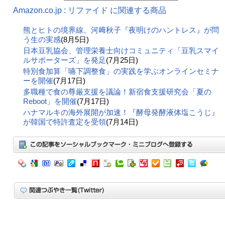
Amazon.co.jp : リファイド に関連する商品
熊とヒトの境界線。河﨑秋子『夜明けのハントレス』が問
う生の実感
(8月5日)
日本豆乳協会、管理栄養士向けコミュニティ「豆乳スマイ
ルサポーターズ」を発足
(7月25日)
特別食加算「嚥下調整食」の実践を学ぶオンラインセミナ
ーを開催
(7月17日)
多職種で食の尊厳支援を議論！新宿食支援研究会「夏の
Reboot」を開催
(7月17日)
ハナマルキの海外展開が加速！『酵母発酵液体塩こうじ』
が韓国で特許査定を受領
(7月14日)