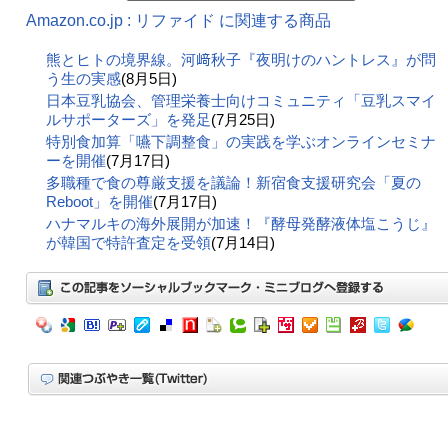
Amazon.co.jp : リファイド に関連する商品
熊とヒトの境界線。河﨑秋子『夜明けのハントレス』が問
う生の実感
(8月5日)
日本豆乳協会、管理栄養士向けコミュニティ「豆乳スマイ
ルサポーターズ」を発足
(7月25日)
特別食加算「嚥下調整食」の実践を学ぶオンラインセミナ
ーを開催
(7月17日)
多職種で食の尊厳支援を議論！新宿食支援研究会「夏の
Reboot」を開催
(7月17日)
ハナマルキの海外展開が加速！『酵母発酵液体塩こうじ』
が韓国で特許査定を受領
(7月14日)