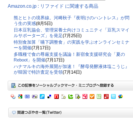
Amazon.co.jp : リファイド に関連する商品
熊とヒトの境界線。河﨑秋子『夜明けのハントレス』が問
う生の実感
(8月5日)
日本豆乳協会、管理栄養士向けコミュニティ「豆乳スマイ
ルサポーターズ」を発足
(7月25日)
特別食加算「嚥下調整食」の実践を学ぶオンラインセミナ
ーを開催
(7月17日)
多職種で食の尊厳支援を議論！新宿食支援研究会「夏の
Reboot」を開催
(7月17日)
ハナマルキの海外展開が加速！『酵母発酵液体塩こうじ』
が韓国で特許査定を受領
(7月14日)