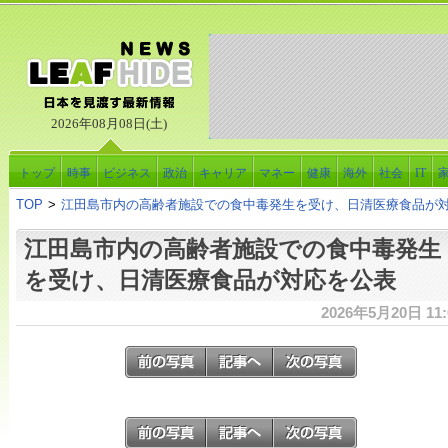
2026年08月08日(土)
トップ
時事
ビジネス
政治
キャリア
マネー
健康
海外
社会
IT
TOP
>
江田島市内の高齢者施設での食中毒発生を受け、日清医療食品が
江田島市内の高齢者施設での食中毒発生
を受け、日清医療食品が対応を公表
2026年5月20日 11: