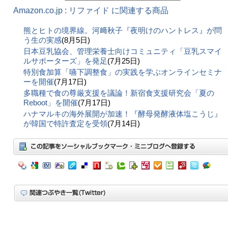
Amazon.co.jp : リファイド に関連する商品
熊とヒトの境界線。河﨑秋子『夜明けのハントレス』が問
う生の実感
(8月5日)
日本豆乳協会、管理栄養士向けコミュニティ「豆乳スマイ
ルサポーターズ」を発足
(7月25日)
特別食加算「嚥下調整食」の実践を学ぶオンラインセミナ
ーを開催
(7月17日)
多職種で食の尊厳支援を議論！新宿食支援研究会「夏の
Reboot」を開催
(7月17日)
ハナマルキの海外展開が加速！『酵母発酵液体塩こうじ』
が韓国で特許査定を受領
(7月14日)