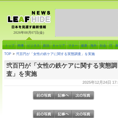
2026年08月07日(金)
トップ
時事
ビジネス
政治
キャリア
マネー
健康
海外
社会
IT
TOP
>
弐百円が「女性の鉄ケアに関する実態調査」を実施
弐百円が「女性の鉄ケアに関する実態調
査」を実施
2025年12月24日 17: