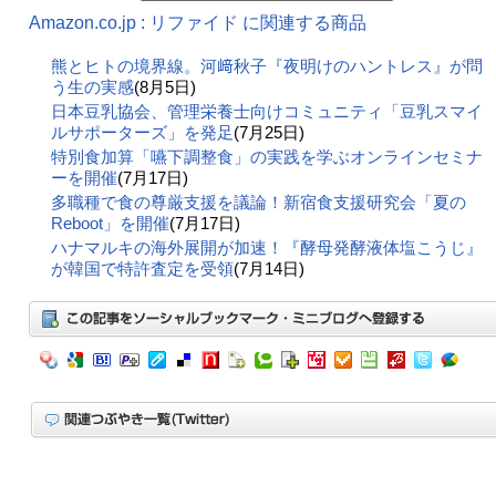
Amazon.co.jp : リファイド に関連する商品
熊とヒトの境界線。河﨑秋子『夜明けのハントレス』が問
う生の実感
(8月5日)
日本豆乳協会、管理栄養士向けコミュニティ「豆乳スマイ
ルサポーターズ」を発足
(7月25日)
特別食加算「嚥下調整食」の実践を学ぶオンラインセミナ
ーを開催
(7月17日)
多職種で食の尊厳支援を議論！新宿食支援研究会「夏の
Reboot」を開催
(7月17日)
ハナマルキの海外展開が加速！『酵母発酵液体塩こうじ』
が韓国で特許査定を受領
(7月14日)