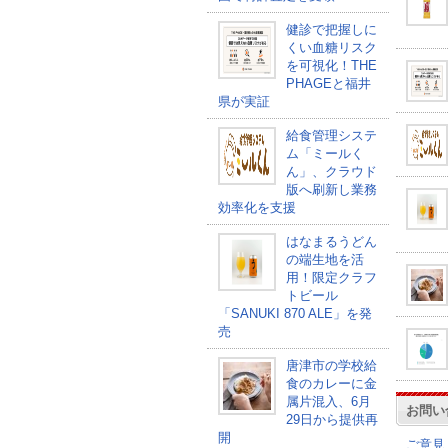
健診で把握しに
くい血糖リスク
を可視化！THE
PHAGEと福井
県が実証
給食管理システ
ム「ミールく
ん」、クラウド
版へ刷新し業務
効率化を支援
はなまるうどん
の端生地を活
用！限定クラフ
トビール
「SANUKI 870 ALE」を発
売
唐津市の学校給
食のカレーに金
属片混入、6月
お問い
29日から提供再
開
ご意見