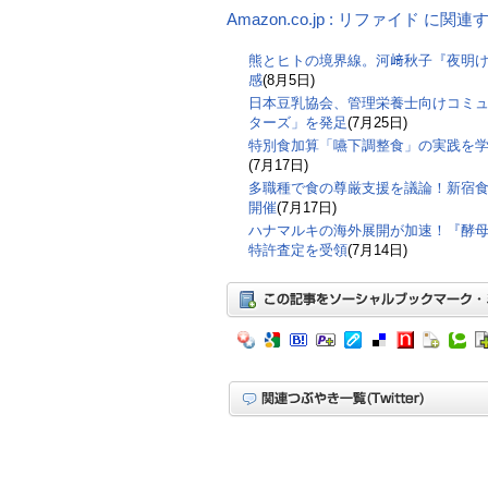
Amazon.co.jp : リファイド に関
熊とヒトの境界線。河﨑秋子『夜明
感
(8月5日)
日本豆乳協会、管理栄養士向けコミ
ターズ」を発足
(7月25日)
特別食加算「嚥下調整食」の実践を
(7月17日)
多職種で食の尊厳支援を議論！新宿食支
開催
(7月17日)
ハナマルキの海外展開が加速！『酵
特許査定を受領
(7月14日)