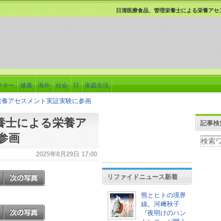
日清医療食品、管理栄養士による栄養アセ
マネー
健康
海外
社会
IT
家庭生活
栄養アセスメント実証実験に参画
養士による栄養ア
記事検
参画
2025年8月29日 17:00
リファイドニュース新着
熊とヒトの境界
線。河﨑秋子
『夜明けのハン