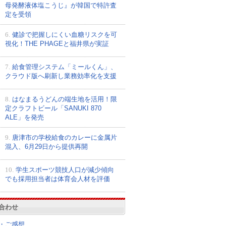
母発酵液体塩こうじ』が韓国で特許査
定を受領
6.
健診で把握しにくい血糖リスクを可
視化！THE PHAGEと福井県が実証
7.
給食管理システム「ミールくん」、
クラウド版へ刷新し業務効率化を支援
8.
はなまるうどんの端生地を活用！限
定クラフトビール「SANUKI 870
ALE」を発売
9.
唐津市の学校給食のカレーに金属片
混入、6月29日から提供再開
10.
学生スポーツ競技人口が減少傾向
でも採用担当者は体育会人材を評価
合わせ
・ご感想