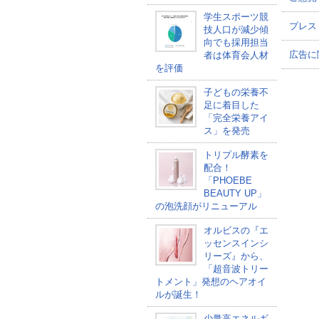
学生スポーツ競
プレス
技人口が減少傾
向でも採用担当
広告に
者は体育会人材
を評価
子どもの栄養不
足に着目した
「完全栄養アイ
ス」を発売
トリプル酵素を
配合！
「PHOEBE
BEAUTY UP」
の泡洗顔がリニューアル
オルビスの『エ
ッセンスインシ
リーズ』から、
「超音波トリー
トメント」発想のヘアオイ
ルが誕生！
少量高エネルギ