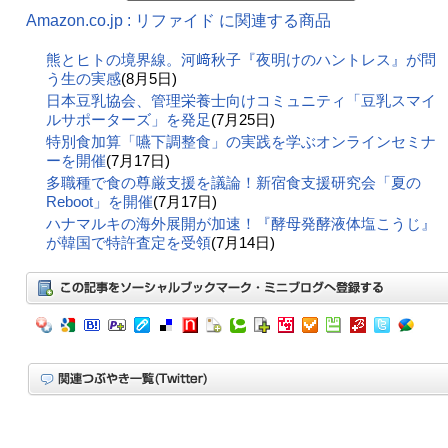
Amazon.co.jp : リファイド に関連する商品
熊とヒトの境界線。河﨑秋子『夜明けのハントレス』が問
う生の実感
(8月5日)
日本豆乳協会、管理栄養士向けコミュニティ「豆乳スマイ
ルサポーターズ」を発足
(7月25日)
特別食加算「嚥下調整食」の実践を学ぶオンラインセミナ
ーを開催
(7月17日)
多職種で食の尊厳支援を議論！新宿食支援研究会「夏の
Reboot」を開催
(7月17日)
ハナマルキの海外展開が加速！『酵母発酵液体塩こうじ』
が韓国で特許査定を受領
(7月14日)