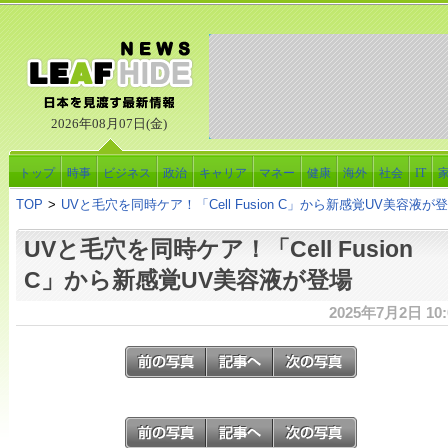
2026年08月07日(金)
トップ
時事
ビジネス
政治
キャリア
マネー
健康
海外
社会
IT
TOP
>
UVと毛穴を同時ケア！「Cell Fusion C」から新感覚UV美容液が
UVと毛穴を同時ケア！「Cell Fusion
C」から新感覚UV美容液が登場
2025年7月2日 10: