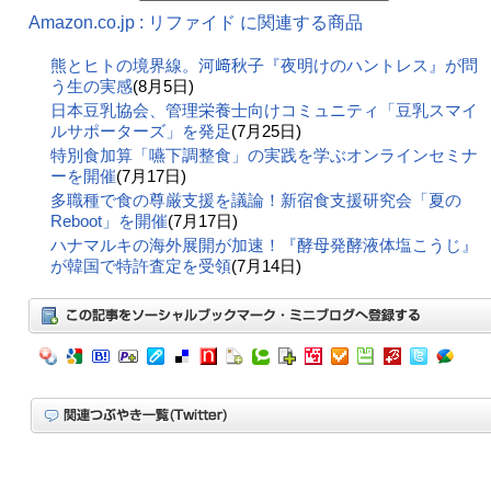
Amazon.co.jp : リファイド に関連する商品
熊とヒトの境界線。河﨑秋子『夜明けのハントレス』が問
う生の実感
(8月5日)
日本豆乳協会、管理栄養士向けコミュニティ「豆乳スマイ
ルサポーターズ」を発足
(7月25日)
特別食加算「嚥下調整食」の実践を学ぶオンラインセミナ
ーを開催
(7月17日)
多職種で食の尊厳支援を議論！新宿食支援研究会「夏の
Reboot」を開催
(7月17日)
ハナマルキの海外展開が加速！『酵母発酵液体塩こうじ』
が韓国で特許査定を受領
(7月14日)