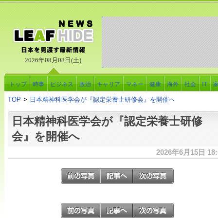
2026年08月08日(土)
トップ
時事
ビジネス
政治
キャリア
マネー
健康
海外
社会
IT
TOP
>
日本精神科医学会が『認定栄養士研修会』を開催へ
日本精神科医学会が『認定栄養士研修
会』を開催へ
2026年6月15日 18: