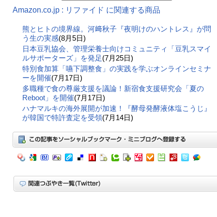
Amazon.co.jp : リファイド に関連する商品
熊とヒトの境界線。河﨑秋子『夜明けのハントレス』が問
う生の実感
(8月5日)
日本豆乳協会、管理栄養士向けコミュニティ「豆乳スマイ
ルサポーターズ」を発足
(7月25日)
特別食加算「嚥下調整食」の実践を学ぶオンラインセミナ
ーを開催
(7月17日)
多職種で食の尊厳支援を議論！新宿食支援研究会「夏の
Reboot」を開催
(7月17日)
ハナマルキの海外展開が加速！『酵母発酵液体塩こうじ』
が韓国で特許査定を受領
(7月14日)