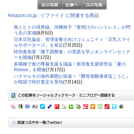
Amazon.co.jp : リファイド に関連する商品
熊とヒトの境界線。河﨑秋子『夜明けのハントレス』が問
う生の実感
(8月5日)
日本豆乳協会、管理栄養士向けコミュニティ「豆乳スマイ
ルサポーターズ」を発足
(7月25日)
特別食加算「嚥下調整食」の実践を学ぶオンラインセミナ
ーを開催
(7月17日)
多職種で食の尊厳支援を議論！新宿食支援研究会「夏の
Reboot」を開催
(7月17日)
ハナマルキの海外展開が加速！『酵母発酵液体塩こうじ』
が韓国で特許査定を受領
(7月14日)