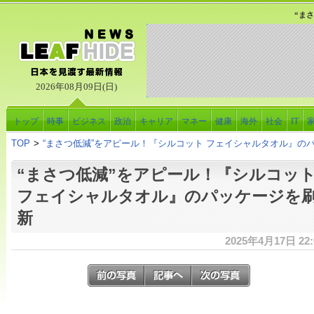
“ま
2026年08月09日(日)
トップ
時事
ビジネス
政治
キャリア
マネー
健康
海外
社会
IT
TOP
>
“まさつ低減”をアピール！『シルコット フェイシャルタオル』の
“まさつ低減”をアピール！『シルコッ
フェイシャルタオル』のパッケージを
新
2025年4月17日 22: