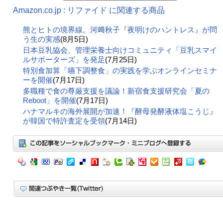
Amazon.co.jp : リファイド に関連する商品
熊とヒトの境界線。河﨑秋子『夜明けのハントレス』が問
う生の実感
(8月5日)
日本豆乳協会、管理栄養士向けコミュニティ「豆乳スマイ
ルサポーターズ」を発足
(7月25日)
特別食加算「嚥下調整食」の実践を学ぶオンラインセミナ
ーを開催
(7月17日)
多職種で食の尊厳支援を議論！新宿食支援研究会「夏の
Reboot」を開催
(7月17日)
ハナマルキの海外展開が加速！『酵母発酵液体塩こうじ』
が韓国で特許査定を受領
(7月14日)