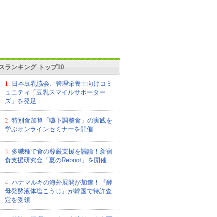
スランキング トップ10
1.
日本豆乳協会、管理栄養士向けコミ
ュニティ「豆乳スマイルサポーター
ズ」を発足
2.
特別食加算「嚥下調整食」の実践を
学ぶオンラインセミナーを開催
3.
多職種で食の尊厳支援を議論！新宿
食支援研究会「夏のReboot」を開催
4.
ハナマルキの海外展開が加速！『酵
母発酵液体塩こうじ』が韓国で特許査
定を受領