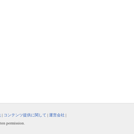
先
|
コンテンツ提供に関して
|
運営会社
|
tten permission.