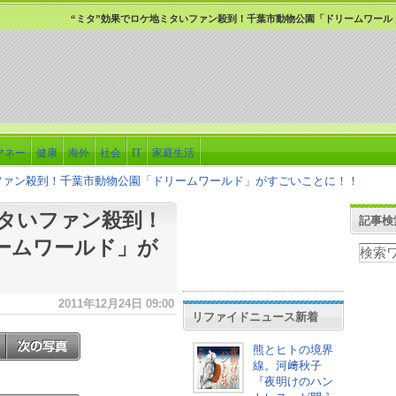
“ミタ”効果でロケ地ミタいファン殺到！千葉市動物公園「ドリームワール
マネー
健康
海外
社会
IT
家庭生活
いファン殺到！千葉市動物公園「ドリームワールド」がすごいことに！！
ミタいファン殺到！
記事検
ームワールド」が
2011年12月24日 09:00
リファイドニュース新着
熊とヒトの境界
線。河﨑秋子
『夜明けのハン