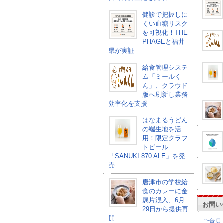
健診で把握しに
くい血糖リスク
を可視化！THE
PHAGEと福井
県が実証
給食管理システ
ム「ミールく
ん」、クラウド
版へ刷新し業務
効率化を支援
はなまるうどん
の端生地を活
用！限定クラフ
トビール
「SANUKI 870 ALE」を発
売
唐津市の学校給
食のカレーに金
属片混入、6月
お問い
29日から提供再
開
ご意見