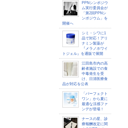
PPNシンポジウ
ム実行委員会が
「第2回PPNシ
ンポジウム」を
開催へ
シミ・シワに1
品で対応！アリ
ナミン製薬が
『メラノホワイ
トジェル』を通販で展開
江田島市内の高
齢者施設での食
中毒発生を受
け、日清医療食
品が対応を公表
「パーフェクト
ワン」から夏に
最適な涼感ファ
ンデが登場！
ナースの星、診
療報酬改定に関