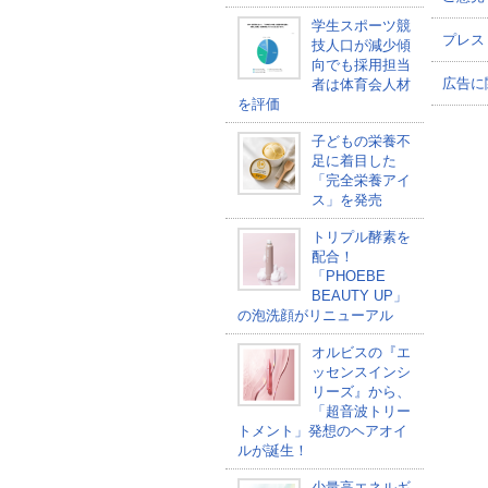
学生スポーツ競
プレス
技人口が減少傾
向でも採用担当
広告に
者は体育会人材
を評価
子どもの栄養不
足に着目した
「完全栄養アイ
ス」を発売
トリプル酵素を
配合！
「PHOEBE
BEAUTY UP」
の泡洗顔がリニューアル
オルビスの『エ
ッセンスインシ
リーズ』から、
「超音波トリー
トメント」発想のヘアオイ
ルが誕生！
少量高エネルギ