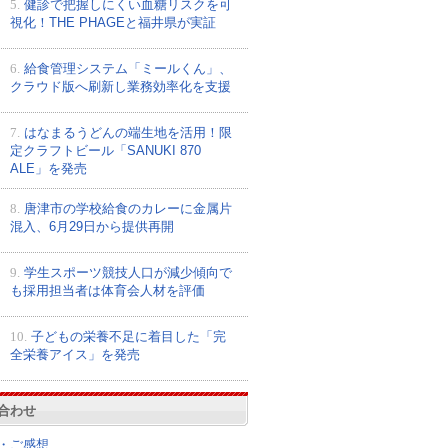
5.
健診で把握しにくい血糖リスクを可
視化！THE PHAGEと福井県が実証
6.
給食管理システム「ミールくん」、
クラウド版へ刷新し業務効率化を支援
7.
はなまるうどんの端生地を活用！限
定クラフトビール「SANUKI 870
ALE」を発売
8.
唐津市の学校給食のカレーに金属片
混入、6月29日から提供再開
9.
学生スポーツ競技人口が減少傾向で
も採用担当者は体育会人材を評価
10.
子どもの栄養不足に着目した「完
全栄養アイス」を発売
合わせ
・ご感想