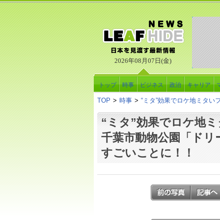
2026年08月07日(金)
トップ
時事
ビジネス
政治
キャリア
TOP
>
時事
>
“ミタ”効果でロケ地ミタ
“ミタ”効果でロケ地
千葉市動物公園「ドリ
すごいことに！！