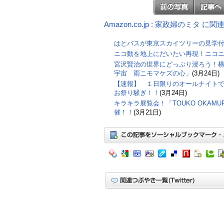
Amazon.co.jp : 家政婦のミタ に
はとバスが東京スカイツリーの見学
ニコ動を地上にだいたい再現！ニコ
宮沢賢治の世界にどっぷり浸ろう！横
宇宙 雨ニモマケズの心」
(3月24日)
【速報】 １日限りのオールナイト
お祭り騒ぎ！！
(3月24日)
キラキラ展覧会！「TOUKO OKAMURA
催！！
(3月21日)