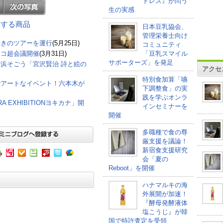
トレス』が問う
生の実感
関連する商品
日本豆乳協会、
管理栄養士向け
付きのツアーを運行
(5月25日)
コミュニティ
ニコ超会議開催
(3月31日)
「豆乳スマイル
サポーターズ」を発足
浜そごう「宮沢賢治 詩と絵の
アクセ
特別食加算「嚥
でアートなイベント！六本木が
下調整食」の実
践を学ぶオンラ
 EXHIBITIONヨキカナ」開
インセミナーを
開催
多職種で食の尊
厳支援を議論！
新宿食支援研究
会「夏の
Reboot」を開催
ハナマルキの海
外展開が加速！
『酵母発酵液体
塩こうじ』が韓
国で特許査定を受領