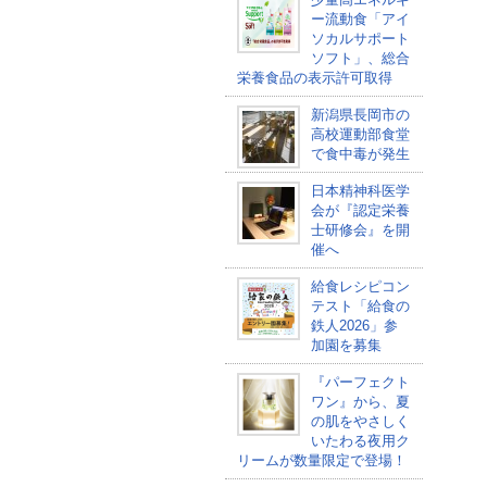
ー流動食「アイ
ソカルサポート
ソフト」、総合
栄養食品の表示許可取得
新潟県長岡市の
高校運動部食堂
で食中毒が発生
日本精神科医学
会が『認定栄養
士研修会』を開
催へ
給食レシピコン
テスト「給食の
鉄人2026」参
加園を募集
『パーフェクト
ワン』から、夏
の肌をやさしく
いたわる夜用ク
リームが数量限定で登場！