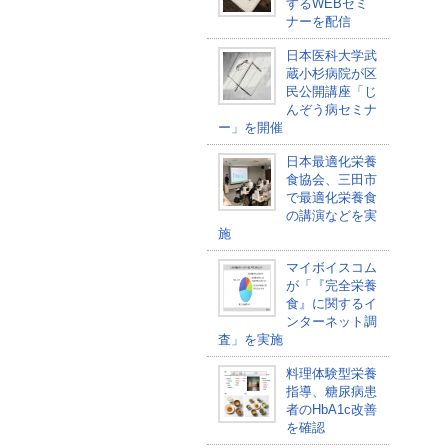
するWEBセミ
ナーを配信
日本医科大学武
蔵小杉病院が区
民公開講座「じ
んぞう病セミナ
ー」を開催
日本最適化栄養
食協会、三田市
で最適化栄養食
の講演などを実
施
マイボイスコム
が「『完全栄養
食』に関するイ
ンターネット調
査」を実施
料理体験型栄養
指導、糖尿病患
者のHbA1c改善
を確認