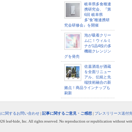
岐阜県多食種連
携研究会、『第
6回 岐阜県
多“食”種連携研
究会研修会』を開催
泡が吸着クリー
ムに！ウィルミ
ナが1品4役の多
機能クレンジン
グを発売
佐嘉酒造が酒蔵
を全面リニュー
アル、伝統と先
端技術融合の新
拠点！商品ラインナップも
刷新
告に関するお問い合わせ
|
記事に関するご意見・ご感想
|
プレスリリース送付
6 leaf-hide, Inc. All rights reserved. No reproduction or republication without wri