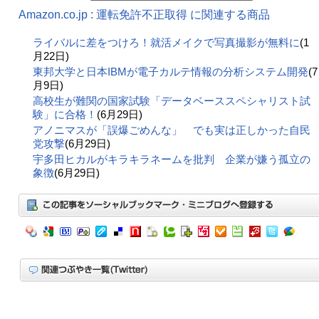
Amazon.co.jp : 運転免許不正取得 に関連する商品
ライバルに差をつけろ！就活メイクで写真撮影が無料に
(1
月22日)
東邦大学と日本IBMが電子カルテ情報の分析システム開発
(7
月9日)
高校生が難関の国家試験「データベーススペシャリスト試
験」に合格！
(6月29日)
アノニマスが「誤爆ごめんな」 でも実は正しかった自民
党攻撃
(6月29日)
宇多田ヒカルがキラキラネームを批判 企業が嫌う孤立の
象徴
(6月29日)