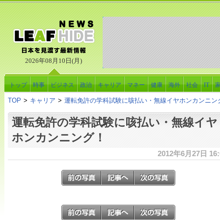
2026年08月10日(月)
トップ
時事
ビジネス
政治
キャリア
マネー
健康
海外
社会
IT
TOP
>
キャリア
>
運転免許の学科試験に咳払い・無線イヤホンカンニン
運転免許の学科試験に咳払い・無線イヤ
ホンカンニング！
2012年6月27日 16: