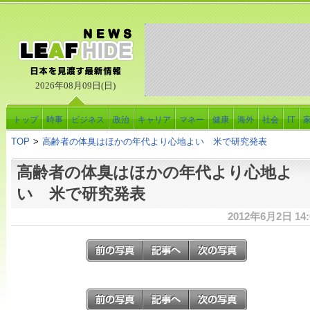
2026年08月09日(日)
トップ
時事
ビジネス
政治
キャリア
マネー
健康
海外
社会
IT
TOP
>
高齢者の体臭はほかの年代より心地よい 米で研究発表
高齢者の体臭はほかの年代より心地よ
い 米で研究発表
2012年6月2日 14: