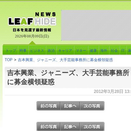
2026年08月09日(日)
トップ
時事
ビジネス
政治
キャリア
マネー
健康
海外
社会
IT
TOP
>
吉本興業、ジャニーズ、大手芸能事務所に募金横領疑惑
吉本興業、ジャニーズ、大手芸能事務所
に募金横領疑惑
2012年3月28日 13: