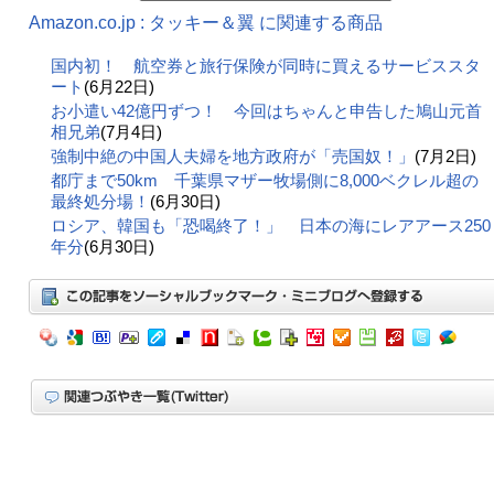
Amazon.co.jp : タッキー＆翼 に関連する商品
国内初！ 航空券と旅行保険が同時に買えるサービススタ
ート
(6月22日)
お小遣い42億円ずつ！ 今回はちゃんと申告した鳩山元首
相兄弟
(7月4日)
強制中絶の中国人夫婦を地方政府が「売国奴！」
(7月2日)
都庁まで50km 千葉県マザー牧場側に8,000ベクレル超の
最終処分場！
(6月30日)
ロシア、韓国も「恐喝終了！」 日本の海にレアアース250
年分
(6月30日)