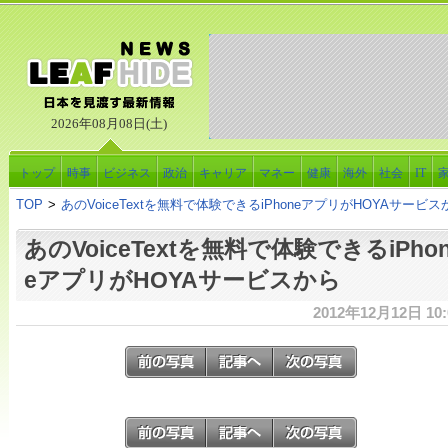
2026年08月08日(土)
トップ
時事
ビジネス
政治
キャリア
マネー
健康
海外
社会
IT
TOP
>
あのVoiceTextを無料で体験できるiPhoneアプリがHOYAサービス
あのVoiceTextを無料で体験できるiPho
eアプリがHOYAサービスから
2012年12月12日 10: