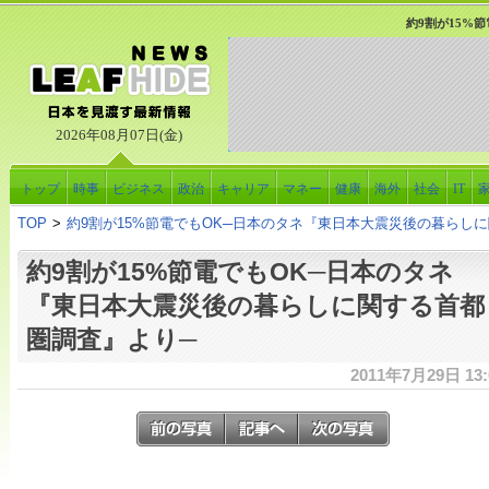
約9割が15%
2026年08月07日(金)
トップ
時事
ビジネス
政治
キャリア
マネー
健康
海外
社会
IT
TOP
>
約9割が15%節電でもOK─日本のタネ『東日本大震災後の暮らし
約9割が15%節電でもOK─日本のタネ
『東日本大震災後の暮らしに関する首都
圏調査』より─
2011年7月29日 13: