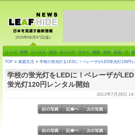
2026年08月07日(金)
トップ
時事
ビジネス
政治
キャリア
マネー
健康
海外
社会
IT
TOP
>
家庭生活
>
学校の蛍光灯をLEDに！ベレーザがLED蛍光灯120円
学校の蛍光灯をLEDに！ベレーザがLED
蛍光灯120円レンタル開始
2011年7月28日 14: