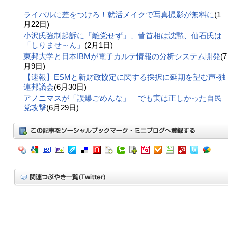
ライバルに差をつけろ！就活メイクで写真撮影が無料に
(1
月22日)
小沢氏強制起訴に「離党せず」、菅首相は沈黙、仙石氏は
「しりませ～ん」
(2月1日)
東邦大学と日本IBMが電子カルテ情報の分析システム開発
(7
月9日)
【速報】ESMと新財政協定に関する採択に延期を望む声-独
連邦議会
(6月30日)
アノニマスが「誤爆ごめんな」 でも実は正しかった自民
党攻撃
(6月29日)