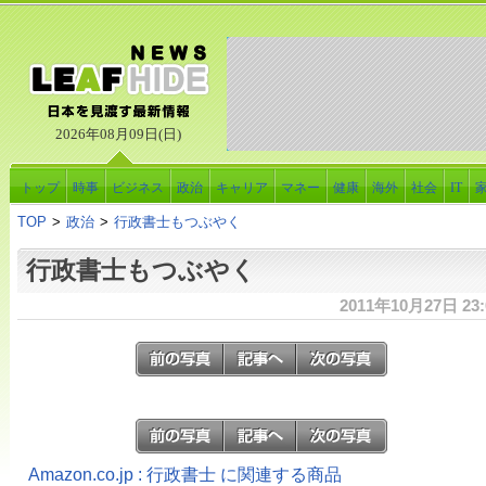
2026年08月09日(日)
トップ
時事
ビジネス
政治
キャリア
マネー
健康
海外
社会
IT
TOP
>
政治
>
行政書士もつぶやく
行政書士もつぶやく
2011年10月27日 23:
Amazon.co.jp : 行政書士 に関連する商品