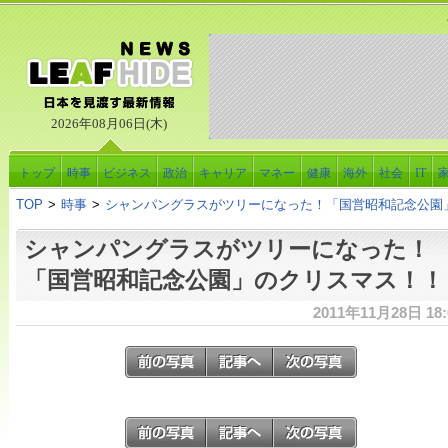
2026年08月06日(木)
トップ
時事
ビジネス
政治
キャリア
マネー
健康
海外
社会
IT
TOP
>
時事
>
シャンパングラスがツリーになった！「国営昭和記念公園
シャンパングラスがツリーになった！
「国営昭和記念公園」のクリスマス！！
2011年11月28日 18: