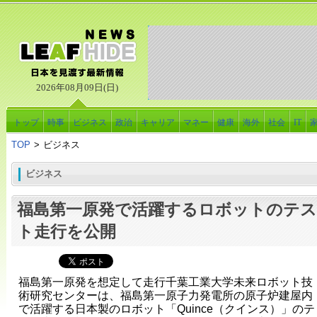
2026年08月09日(日)
トップ
時事
ビジネス
政治
キャリア
マネー
健康
海外
社会
IT
TOP
>
ビジネス
ビジネス
福島第一原発で活躍するロボットのテス
ト走行を公開
福島第一原発を想定して走行千葉工業大学未来ロボット技
術研究センターは、福島第一原子力発電所の原子炉建屋内
で活躍する日本製のロボット「Quince（クインス）」のテ